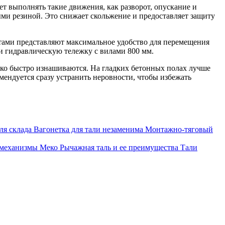
т выполнять такие движения, как разворот, опускание и
ыми резиной. Это снижает скольжение и предоставляет защиту
итами представляют максимальное удобство для перемещения
и гидравлическую тележку с вилами 800 мм.
ако быстро изнашиваются. На гладких бетонных полах лучше
мендуется сразу устранить неровности, чтобы избежать
ля склада
Вагонетка для тали незаменима
Монтажно-тяговый
 механизмы Меко
Рычажная таль и ее преимущества
Тали