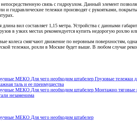
 непосредственную связь с гидроузлом. Данный элемент позволяе
ли и гидравлические тележки производят с рукоятками, покрыт
атурах.
 длина вил составляет 1,15 метра. Устройства с данными габар
узов в узких местах рекомендуется купить недорогую рохлю ил
овые колеса смягчают движение по неровным поверхностям, одн
еской тележки, рохли в Москве будет выше. В любом случае реко
 ручные МЕКО
Для чего необходим штабелер
Грузовые тележки д
ажная таль и ее преимущества
 ручные МЕКО
Для чего необходим штабелер
Монтажно тяговые
тали незаменима
 ручные МЕКО
Для чего необходим штабелер