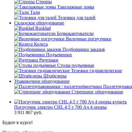
Стропы
Такелажные ломы
Тали
Тележки для талей
Складское оборудование
Rusklad
Бочкокантователи
Вилочные погрузчики
Колеса
Подборщики заказов
Подъемники
Ричтраки
Столы подъемные
Тележки гидравлические
Штабелеры
Упаковочное оборудование
Паллетоупако
Стреппинг оборудование
Погрузчик электро CHL 4,5 т 700 Ач 4 опоры
3 911 867
руб.
Будьте в курсе!