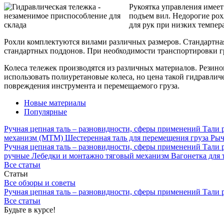
Рукоятка управления имеет
подъем вил. Недорогие рох
для рук при низких темпер
Рохли комплектуются вилами различных размеров. Стандартная
стандартных поддонов. При необходимости транспортировки гр
Колеса тележек производятся из различных материалов. Резин
использовать полиуретановые колеса, но цена такой гидравлич
повреждения инструмента и перемещаемого груза.
Новые материалы
Популярные
Ручная цепная таль – разновидности, сферы применений
Тали
механизм (МТМ)
Шестеренная таль для перемещения груза
Рыч
Ручная цепная таль – разновидности, сферы применений
Тали
ручные
Лебедки и монтажно тяговый механизм
Вагонетка для 
Все статьи
Статьи
Все обзоры и советы
Ручная цепная таль – разновидности, сферы применений
Тали
Все статьи
Будьте в курсе!