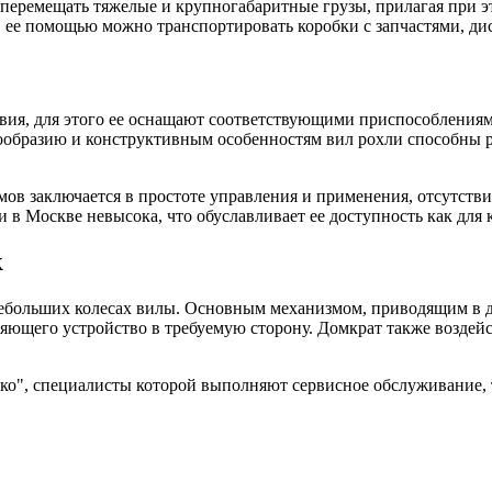
перемещать тяжелые и крупногабаритные грузы, прилагая при э
С ее помощью можно транспортировать коробки с запчастями, д
вия, для этого ее оснащают соответствующими приспособлениями
ообразию и конструктивным особенностям вил рохли способны р
ов заключается в простоте управления и применения, отсутств
 в Москве невысока, что обуславливает ее доступность как для 
к
ебольших колесах вилы. Основным механизмом, приводящим в де
ющего устройство в требуемую сторону. Домкрат также воздейс
ко", специалисты которой выполняют сервисное обслуживание, 