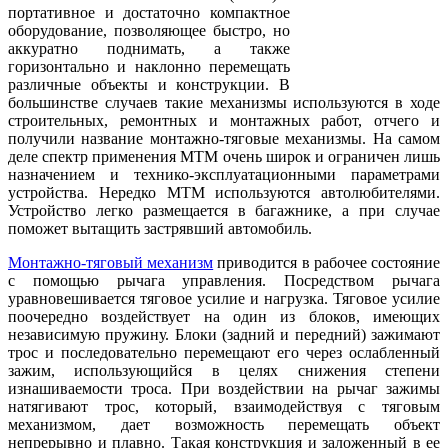
портативное и достаточно компактное
оборудование, позволяющее быстро, но
аккуратно поднимать, а также
горизонтально и наклонно перемещать
различные объекты и конструкции. В
большинстве случаев такие механизмы используются в ходе
строительных, ремонтных и монтажных работ, отчего и
получили название монтажно-тяговые механизмы. На самом
деле спектр применения МТМ очень широк и ограничен лишь
назначением и технико-эксплуатационными параметрами
устройства. Нередко МТМ используются автолюбителями.
Устройство легко размещается в багажнике, а при случае
поможет вытащить застрявший автомобиль.
Монтажно-тяговый механизм
приводится в рабочее состояние
с помощью рычага управления. Посредством рычага
уравновешивается тяговое усилие и нагрузка. Тяговое усилие
поочередно воздействует на один из блоков, имеющих
независимую пружину. Блоки (задний и передний) зажимают
трос и последовательно перемещают его через ослабленный
зажим, использующийся в целях снижения степени
изнашиваемости троса. При воздействии на рычаг зажимы
натягивают трос, который, взаимодействуя с тяговым
механизмом, дает возможность перемещать объект
непрерывно и плавно. Такая конструкция и заложенный в ее