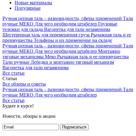
Новые материалы
Популярные
Ручная цепная таль – разновидности, сферы применений
Тали
ручные МЕКО
Для чего необходим штабелер
Грузовые
тележки для склада
Вагонетка для тали незаменима
Шестеренная таль для перемещения груза
Рычажная таль и ее
преимущества
Тельферы и их применение на складе
Ручная цепная таль – разновидности, сферы применений
Тали
ручные МЕКО
Для чего необходим штабелер
Монтажно
тяговые механизмы Меко
Рычажная таль и ее преимущества
Тали ручные
Лебедки и монтажно тяговый механизм
Вагонетка для тали незаменима
Все статьи
Статьи
Все обзоры и советы
Ручная цепная таль – разновидности, сферы применений
Тали
ручные МЕКО
Для чего необходим штабелер
Все статьи
Будьте в курсе!
Новости, обзоры и акции
Подписаться