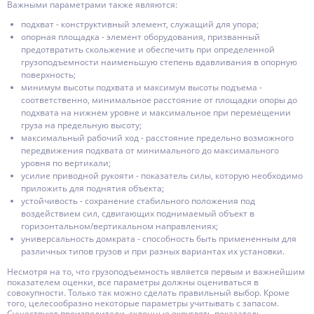
Важными параметрами также являются:
подхват - конструктивный элемент, служащий для упора;
опорная площадка - элемент оборудования, призванный
предотвратить скольжение и обеспечить при определенной
грузоподъемности наименьшую степень вдавливания в опорную
поверхность;
минимум высоты подхвата и максимум высоты подъема -
соответственно, минимальное расстояние от площадки опоры до
подхвата на нижнем уровне и максимальное при перемещении
груза на предельную высоту;
максимальный рабочий ход - расстояние предельно возможного
передвижения подхвата от минимального до максимального
уровня по вертикали;
усилие приводной рукояти - показатель силы, которую необходимо
приложить для поднятия объекта;
устойчивость - сохранение стабильного положения под
воздействием сил, сдвигающих поднимаемый объект в
горизонтальном/вертикальном направлениях;
универсальность домкрата - способность быть примененным для
различных типов грузов и при разных вариантах их установки.
Несмотря на то, что грузоподъемность является первым и важнейшим
показателем оценки, все параметры должны оцениваться в
совокупности. Только так можно сделать правильный выбор. Кроме
того, целесообразно некоторые параметры учитывать с запасом.
Существуют производители, склонные округлять показатель