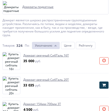
Домкраты подкатные
Домкрат является широко распространенным грузоподъемным
устройством. Различаясь по типам, видам и моделям, домкраты
находят применение, как в быту, так и на производстве, - везде, где
требуется получение большого усилия для поднятия определенного
груза.
324
Товаров:
По
:
Умолчанию
Цене
Рейтингу
Домкрат реечный СибТаль 16Т
35 000
руб.
Домкрат реечный СибТаль 20Т
33 035
руб.
Домкрат 154мм-700мм 3Т
4 500
руб.