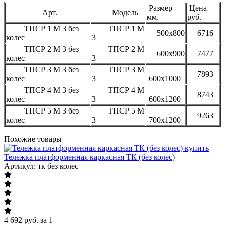
Размер
Цена
Арт.
Модель
мм.
руб.
ТПСР 1 М 3 без
ТПСР 1 М
500х800
6716
колес
3
ТПСР 2 М 3 без
ТПСР 2 М
600х900
7477
колес
3
ТПСР 3 М 3 без
ТПСР 3 М
7893
колес
3
600х1000
ТПСР 4 М 3 без
ТПСР 4 М
8743
колес
3
600х1200
ТПСР 5 М 3 без
ТПСР 5 М
9263
колес
3
700х1200
Похожие товары
Тележка платформенная каркасная ТК (без колес)
Артикул: тк без колес
4 692
руб.
за 1