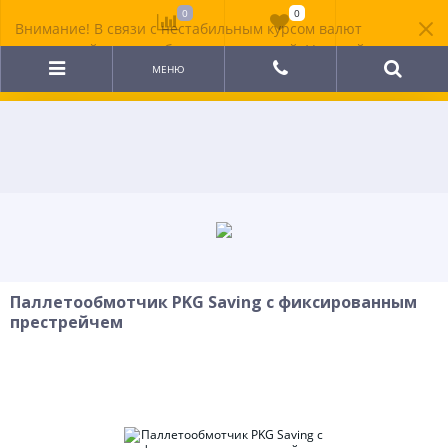
0
0
Внимание! В связи с нестабильным курсом валют
цена на сайте может быть неактуальной. Уточняйте
стоимость у менеджера.
МЕНЮ
Паллетообмотчик PKG Saving с фиксированным
престрейчем