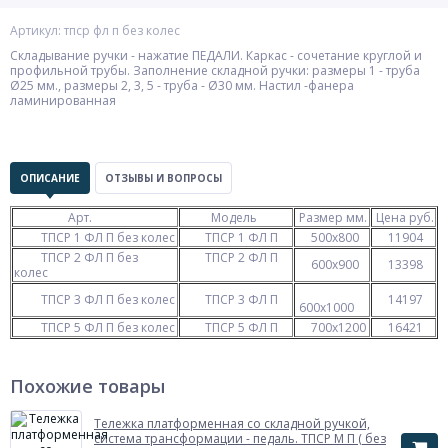
Артикул: тпср фл п без колес
Складывание ручки - нажатие ПЕДАЛИ. Каркас - сочетание круглой и
профильной трубы. Заполнение складной ручки: размеры 1 - труба
Ø25 мм., размеры 2, 3, 5 - труба - Ø30 мм. Настил -фанера
ламинированная
ОПИСАНИЕ
ОТЗЫВЫ И ВОПРОСЫ
Арт.
Модель
Размер мм.
Цена руб.
ТПСР 1 ФЛ П без колес
ТПСР 1 ФЛ П
500х800
11904
ТПСР 2 ФЛ П без
ТПСР 2 ФЛ П
600х900
13398
колес
ТПСР 3 ФЛ П без колес
ТПСР 3 ФЛ П
14197
600х1000
ТПСР 5 ФЛ П без колес
ТПСР 5 ФЛ П
700х1200
16421
Похожие товары
Тележка платформенная со складной ручкой,
система трансформации - педаль. ТПСР М П ( без