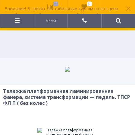
0
0
Внимание! В связи с нестабильным курсом валют цена
на сайте может быть неактуальной. Уточняйте
стоимость у менеджера.
МЕНЮ
Тележка платформенная ламинированная
фанера, система трансформации — педаль. ТПСР
ФЛ П ( без колес )