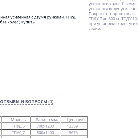
установки колес. Рекоме
установка колес усиленн
Покраска - порошковая. 
ТПДУ 7 до 800 кг, ТПДУ 10
при установке колес уси
серии.
ОТЗЫВЫ И ВОПРОСЫ
(0)
Модель
Размер мм.
Цена руб.
ТПУД 5
700х1200
13359
ТПУД 7
800х1400
15676