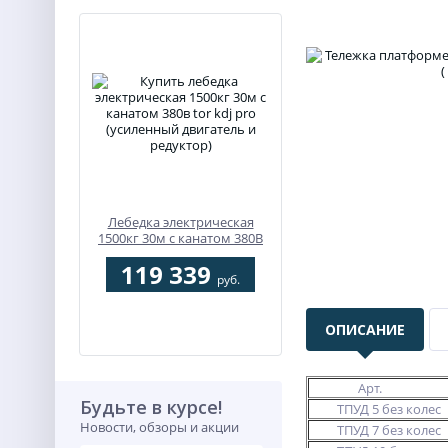
Лебедка электрическая
1500кг 30м с канатом 380В
TOR KDJ PRO (усиленный
119 339
двигатель и редуктор)
руб.
ОПИСАНИЕ
Арт.
Будьте в курсе!
ТПУД 5 без колес
Новости, обзоры и акции
ТПУД 7 без колес