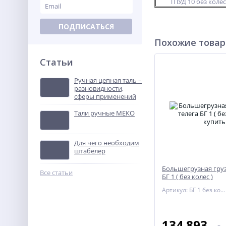
ТПУД 10 без коле
ПОДПИСАТЬСЯ
Похожие това
Статьи
Ручная цепная таль –
разновидности,
сферы применений
Тали ручные МЕКО
Для чего необходим
штабелер
Большегрузная груз
Все статьи
БГ 1 ( без колес )
Артикул: БГ 1 без колес
134 893