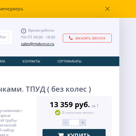
 менеджера.
Время работы:
ПН-ПТ 09:00 - 18:00
ЗАКАЗАТЬ ЗВОНОК
sales@mekorus.ru
АТА
КОНТАКТЫ
СЕРТИФИКАТЫ
ами. ТПУД ( без колес )
13 359 руб.
за 1
усиленная с
В наличии много
каркас
ой трубы
-
+
ллический
й набор
КУПИТЬ
лия и