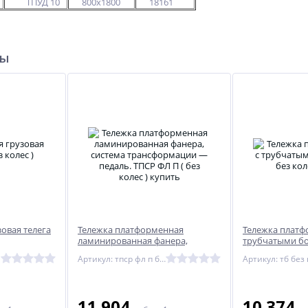
с
ТПУД 10
800х1800
18161
ры
овая телега
Тележка платформенная
Тележка платф
ламинированная фанера,
трубчатыми бор
система трансформации —
колес )
Артикул: тпср фл п без колес
Артикул: тб без
педаль. ТПСР ФЛ П ( без колес )
11 904
10 374