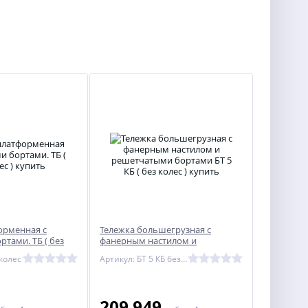
орменная с
Тележка большегрузная с
тами. ТБ ( без
фанерным настилом и
решетчатыми бортами БТ 5 КБ (
 колес
Артикул: БТ 5 КБ без колес
без колес )
209 949