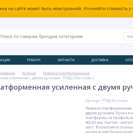
ена на сайте может быть неактуальной. Уточняйте стоимость у
АКЦИИ
РЕМОНТ
ЗАПЧАСТИ
ДОСТАВКА
ОПЛ
удование
Rusklad
Тележки платформенные
ая усиленная с двумя ручками. ТПУД ( без колес )
атформенная усиленная с двумя ручк
Артикул: ТПУД без колес
Тележка платформенная, 
двумя ручками. Ручки и 
платформы из профильн
40х20 мм. Настил - мета
лист. В комплекте полны
метизов для сборки изде