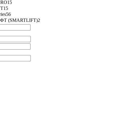
PRO
15
FT
15
ies
56
Т (SMARTLIFT)
2