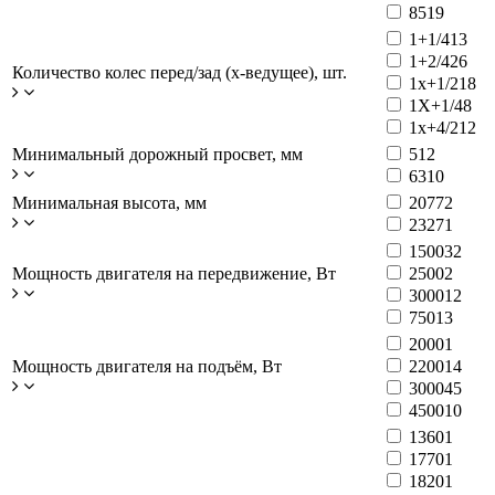
85
19
1+1/4
13
1+2/4
26
Количество колес перед/зад (x-ведущее), шт.
1x+1/2
18
1X+1/4
8
1x+4/2
12
Минимальный дорожный просвет, мм
51
2
63
10
Минимальная высота, мм
2077
2
2327
1
1500
32
Мощность двигателя на передвижение, Вт
2500
2
3000
12
750
13
2000
1
Мощность двигателя на подъём, Вт
2200
14
3000
45
4500
10
1360
1
1770
1
1820
1