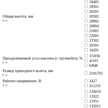
1840
1
1850
1
2020
1
Общая высота, мм
2050
2
2080
2
2090
4
2100
1
2200
1
2350
2
2650
1
3420
1
3/10
36
Преодолеваемый угол наклона (с грузом/без), %
4/10
3
6/8
48
Размер приводного колеса, мм
210x70
2
Рабочее напряжение, В
24
27
2x12
31
1200
10
1292
2
1295
1
1350
11