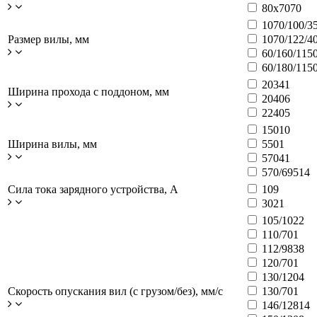
80x70
70
1070/100/3
Размер вилы, мм
1070/122/4
60/160/115
60/180/115
2034
1
Ширина прохода с поддоном, мм
2040
6
2240
5
150
10
Ширина вилы, мм
550
1
570
41
570/695
14
Сила тока зарядного устройства, А
10
9
30
21
105/102
2
110/70
1
112/98
38
120/70
1
130/120
4
Скорость опускания вил (с грузом/без), мм/с
130/70
1
146/128
14