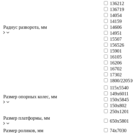
1362
12
1367
19
1405
4
1415
9
Радиус разворота, мм
1460
6
1495
1
1550
7
1565
26
1590
1
1610
5
1620
6
1670
2
1730
2
1800/2205
1
115x55
40
149x60
11
Размер опорных колес, мм
150x58
45
150x80
2
250x120
1
Размер платформы, мм
650х580
1
Размер роликов, мм
74x70
30