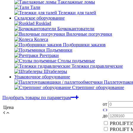
Такелажные ломы
Тали
Тележки для талей
Складское оборудование
Rusklad
Бочкокантователи
Вилочные погрузчики
Колеса
Подборщики заказов
Подъемники
Ричтраки
Столы подъемные
Тележки гидравлические
Штабелеры
Упаковочное оборудование
Паллетоупако
Стреппинг оборудование
Подобрать товары по параметрам
от
Цена
до
PROLIFT
3
PROLIFT 