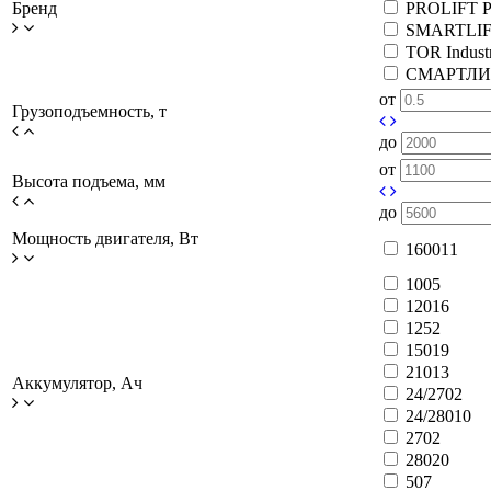
Бренд
PROLIFT 
SMARTLI
TOR Industr
СМАРТЛИФ
от
Грузоподъемность, т
до
от
Высота подъема, мм
до
Мощность двигателя, Вт
1600
11
100
5
120
16
125
2
150
19
210
13
Аккумулятор, Ач
24/270
2
24/280
10
270
2
280
20
50
7