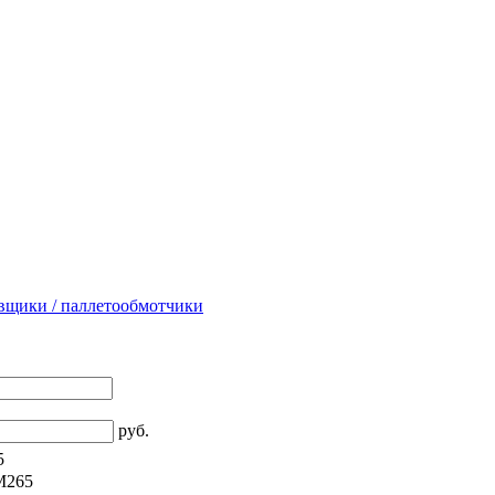
вщики / паллетообмотчики
руб.
5
M2
65