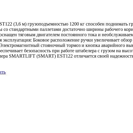
2 (3,6 м) грузоподъемностью 1200 кг способен поднимать груз
ты со стандартными паллетами достаточно ширины рабочего ко
оснащен тяговым двигателем постоянного тока и необслуживаемо
я эксплуатация: Боковое расположение ручки увеличивает обзор
, Электромагнитный стояночный тормоз и кнопка аварийного в
печивает безопасность при работе штабелера с грузом на высот
белера SMARTLIFT (SMART) EST122 отличается своей надежност