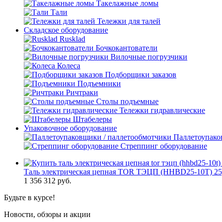
Такелажные ломы
Тали
Тележки для талей
Складское оборудование
Rusklad
Бочкокантователи
Вилочные погрузчики
Колеса
Подборщики заказов
Подъемники
Ричтраки
Столы подъемные
Тележки гидравлические
Штабелеры
Упаковочное оборудование
Паллетоупако
Стреппинг оборудование
Таль электрическая цепная TOR ТЭЦП (HHBD25-10T) 25,
1 356 312
руб.
Будьте в курсе!
Новости, обзоры и акции