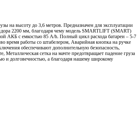
ы на высоту до 3,6 метров. Предназначен для эксплуатации
ридора 2200 мм, благодаря чему модель SMARTLIFT (SMART)
й АКБ с емкостью 85 A/h. Полный цикл расхода батареи – 5-7
 во время работы со штабелером, Аварийная кнопка на ручке
ыключения обеспечивают дополнительную безопасность,
е, Металлическая сетка на мачте предотвращает падение груза
ью и долговечностью, а благодаря нашему широкому