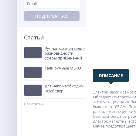
ПОДПИСАТЬСЯ
Статьи
Ручная цепная таль –
разновидности,
сферы применений
Тали ручные МЕКО
ОПИСАНИЕ
Для чего необходим
штабелер
Электрический самохо
Обладает компактными
эксплуатации на любы
Все статьи
ёмкостью 105 A/ч. Пол
расположение ручки у
безопасность при раб
Электромагнитный сто
мачте предотвращает 