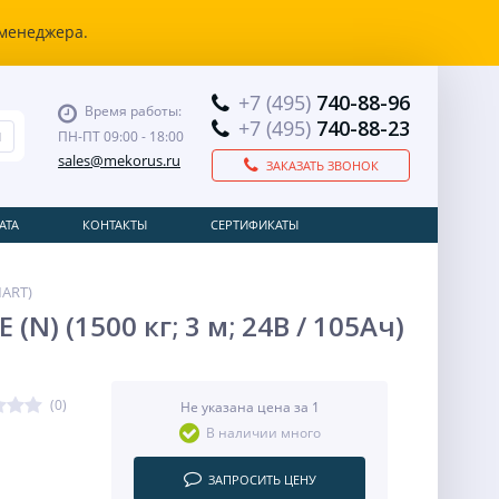
 менеджера.
+7 (495)
740-88-96
Время работы:
+7 (495)
740-88-23
ПН-ПТ 09:00 - 18:00
sales@mekorus.ru
ЗАКАЗАТЬ ЗВОНОК
АТА
КОНТАКТЫ
СЕРТИФИКАТЫ
MART)
) (1500 кг; 3 м; 24В / 105Ач)
(0)
Не указана цена за 1
В наличии много
ЗАПРОСИТЬ ЦЕНУ