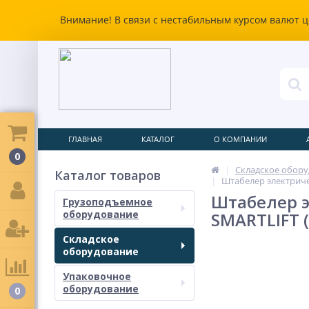
Внимание! В связи с нестабильным курсом валют ц
ГЛАВНАЯ
КАТАЛОГ
О КОМПАНИИ
0
Складское обор
Каталог товаров
Штабелер электричес
Штабелер эл
Грузоподъемное
оборудование
SMARTLIFT 
Складское
оборудование
Упаковочное
оборудование
0