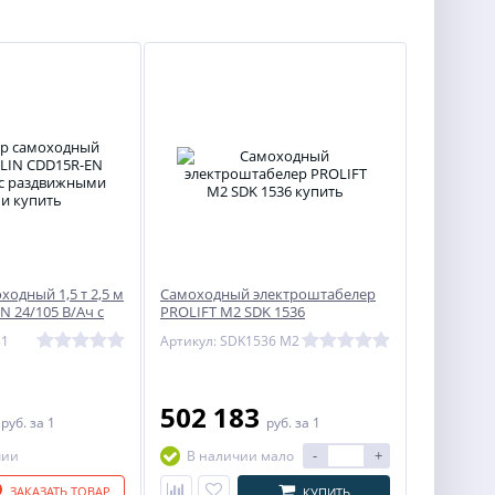
одный 1,5 т 2,5 м
Самоходный электроштабелер
N 24/105 В/Ач с
PROLIFT M2 SDK 1536
вилами
81
Артикул: SDK1536 M2
6
502 183
руб.
за 1
руб.
за 1
-
+
чии
В наличии мало
ЗАКАЗАТЬ ТОВАР
КУПИТЬ