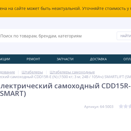
ена на сайте может быть неактуальной. Уточняйте стоимость у
АКЦИИ
РЕМОНТ
ЗАПЧАСТИ
ДОСТАВКА
ОПЛ
удование
Штабелеры
Штабелеры самоходные
кий самоходный CDD15R-E (N) (1500 кг; 3 м; 24В / 105Ач) SMARTLIFT (S
ектрический самоходный CDD15R-E (N
(SMART)
Артикул: 64-5003