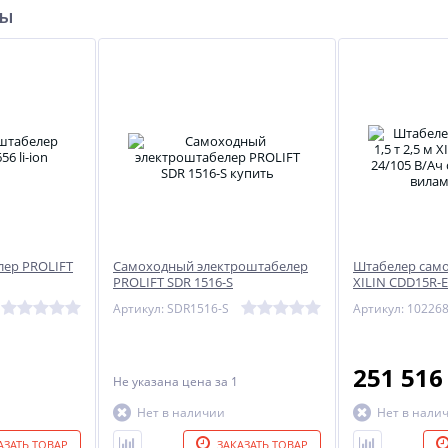
ры
ер PROLIFT
Самоходный электроштабелер
Штабелер самох
PROLIFT SDR 1516-S
XILIN CDD15R-E
раздвижными 
Артикул: SDR1516-S
Артикул: 10226
251 51
Не указана цена
за 1
Нет в наличии
Нет в нали
АЗАТЬ ТОВАР
ЗАКАЗАТЬ ТОВАР