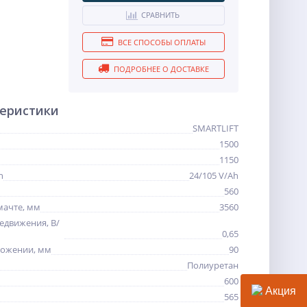
СРАВНИТЬ
ВСЕ СПОСОБЫ ОПЛАТЫ
ПОДРОБНЕЕ О ДОСТАВКЕ
теристики
SMARTLIFT
1500
1150
h
24/105 V/Ah
560
мачте, мм
3560
едвижения, В/
0,65
ложении, мм
90
Полиуретан
600
Акция
565