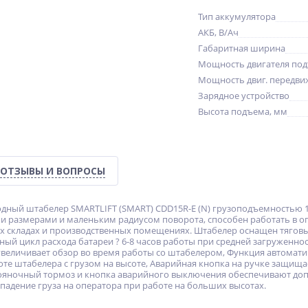
Тип аккумулятора
АКБ, В/Ач
Габаритная ширина
Мощность двигателя по
Мощность двиг. передви
Зарядное устройство
Высота подъема, мм
ОТЗЫВЫ И ВОПРОСЫ
дный штабелер SMARTLIFT (SMART) CDD15R-E (N) грузоподъемностью 15
 размерами и маленьким радиусом поворота, способен работать в о
х складах и производственных помещениях. Штабелер оснащен тягов
ный цикл расхода батареи ? 6-8 часов работы при средней загруженно
величивает обзор во время работы со штабелером, Функция автомат
оте штабелера с грузом на высоте, Аварийная кнопка на ручке защища
яночный тормоз и кнопка аварийного выключения обеспечивают допо
падение груза на оператора при работе на больших высотах.