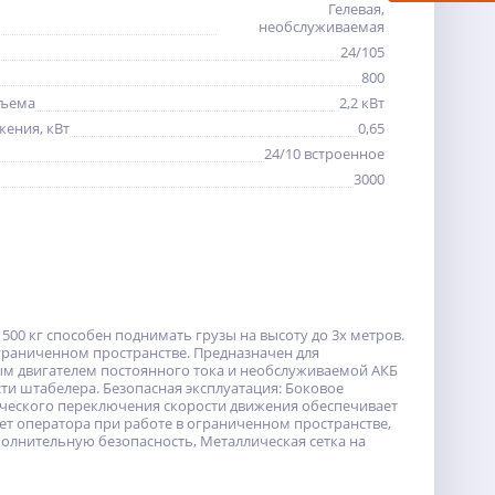
Гелевая,
необслуживаемая
24/105
800
дъема
2,2 кВт
жения, кВт
0,65
24/10 встроенное
3000
00 кг способен поднимать грузы на высоту до 3х метров.
граниченном пространстве. Предназначен для
ым двигателем постоянного тока и необслуживаемой АКБ
сти штабелера. Безопасная эксплуатация: Боковое
ического переключения скорости движения обеспечивает
ет оператора при работе в ограниченном пространстве,
лнительную безопасность, Металлическая сетка на