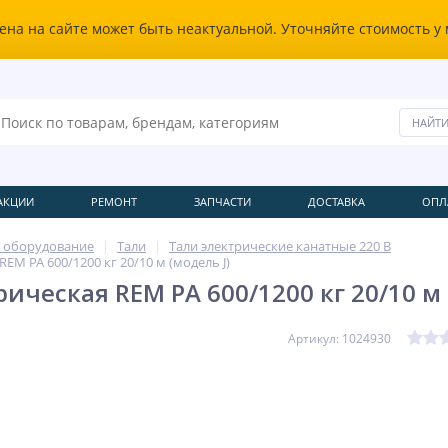
ена на сайте может быть неактуальной. Уточняйте стоимость у
АКЦИИ
РЕМОНТ
ЗАПЧАСТИ
ДОСТАВКА
ОПЛ
 оборудование
Тали
Тали электрические канатные 220 В
REM PA 600/1200 кг 20/10 м (модель J)
ическая REM PA 600/1200 кг 20/10 м 
Артикул: 1024930