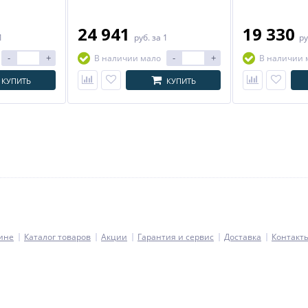
24 941
19 330
1
руб.
за 1
ру
-
+
-
+
В наличии мало
В наличии 
КУПИТЬ
КУПИТЬ
ине
Каталог товаров
Акции
Гарантия и сервис
Доставка
Контакт