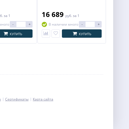
16 689
б.
за 1
руб.
за 1
-
+
-
+
много
В наличии много
КУПИТЬ
КУПИТЬ
ы
Сертификаты
Карта сайта