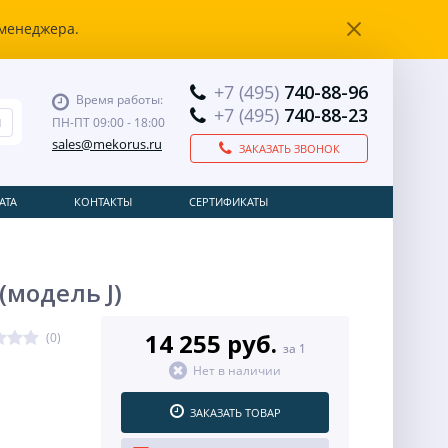
 менеджера.
+7 (495)
740-88-96
Время работы:
+7 (495)
740-88-23
ПН-ПТ 09:00 - 18:00
sales@mekorus.ru
ЗАКАЗАТЬ ЗВОНОК
АТА
КОНТАКТЫ
СЕРТИФИКАТЫ
(модель J)
14 255 руб.
(0)
за 1
Нет в наличии
ЗАКАЗАТЬ ТОВАР