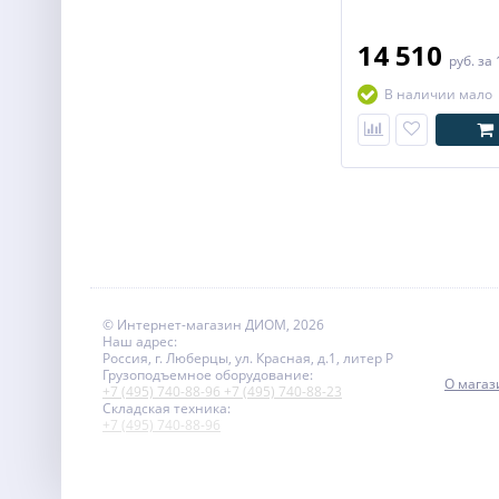
14 510
руб.
за 
В наличии мало
© Интернет-магазин ДИОМ, 2026
Наш адрес:
Россия, г. Люберцы, ул. Красная, д.1, литер Р
Грузоподъемное оборудование:
О магаз
+7 (495) 740-88-96
+7 (495) 740-88-23
Складская техника:
+7 (495) 740-88-96