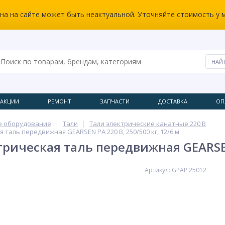
ена на сайте может быть неактуальной. Уточняйте стоимость у 
АКЦИИ
РЕМОНТ
ЗАПЧАСТИ
ДОСТАВКА
ОП
е оборудование
Тали
Тали электрические канатные 220 В
 таль передвижная GEARSEN PA 220 В, 250/500 кг, 12/6 м
рическая таль передвижная GEARSEN P
Артикул: GPAP 25012