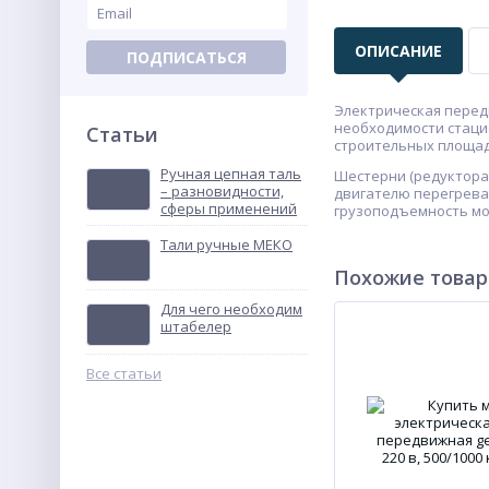
ОПИСАНИЕ
ПОДПИСАТЬСЯ
Электрическая перед
необходимости стаци
Статьи
строительных площадк
Ручная цепная таль
Шестерни (редуктора
– разновидности,
двигателю перегрева
сферы применений
грузоподъемность моде
Тали ручные МЕКО
Похожие това
Для чего необходим
штабелер
Все статьи