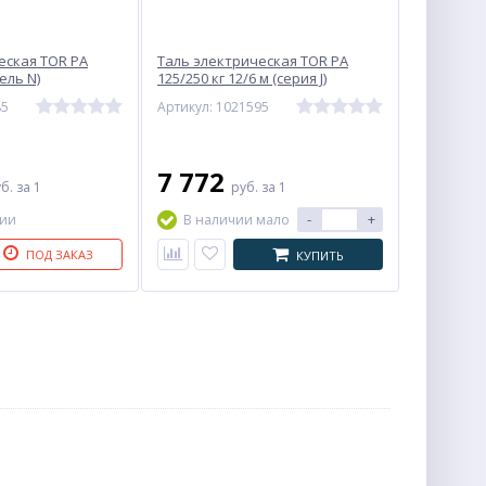
еская TOR PA
Таль электрическая TOR PA
ель N)
125/250 кг 12/6 м (серия J)
85
Артикул: 1021595
7 772
уб.
за 1
руб.
за 1
-
+
чии
В наличии мало
ПОД ЗАКАЗ
КУПИТЬ