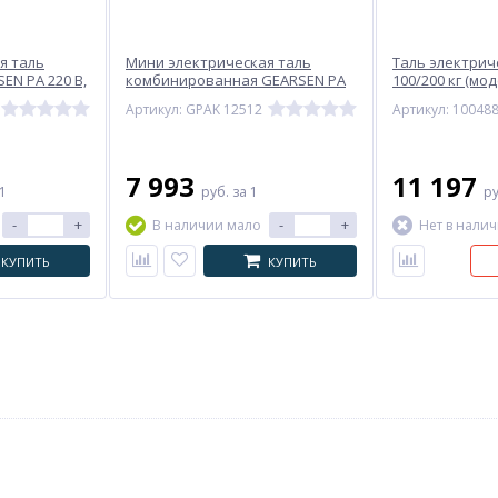
я таль
Мини электрическая таль
Таль электрич
EN PA 220 В,
комбинированная GEARSEN PA
100/200 кг (мод
220В, 125/250кг, 12/6м
Артикул: GPAK 12512
Артикул: 10048
7 993
11 197
 1
руб.
за 1
р
-
+
-
+
В наличии мало
Нет в нали
КУПИТЬ
КУПИТЬ