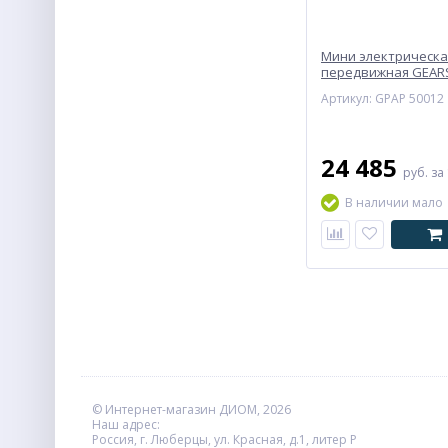
Мини электрическа
передвижная GEARS
500/1000 кг, 12/6 м
Артикул: GPAP 50012
24 485
руб.
за
В наличии мало
© Интернет-магазин ДИОМ, 2026
Наш адрес:
Россия, г. Люберцы, ул. Красная, д.1, литер Р