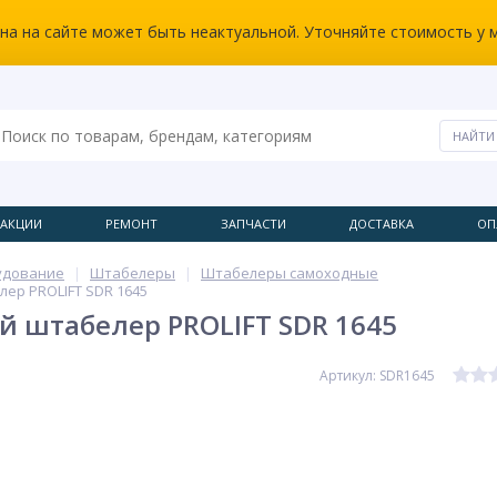
ена на сайте может быть неактуальной. Уточняйте стоимость у 
АКЦИИ
РЕМОНТ
ЗАПЧАСТИ
ДОСТАВКА
ОП
удование
Штабелеры
Штабелеры самоходные
ер PROLIFT SDR 1645
 штабелер PROLIFT SDR 1645
Артикул: SDR1645