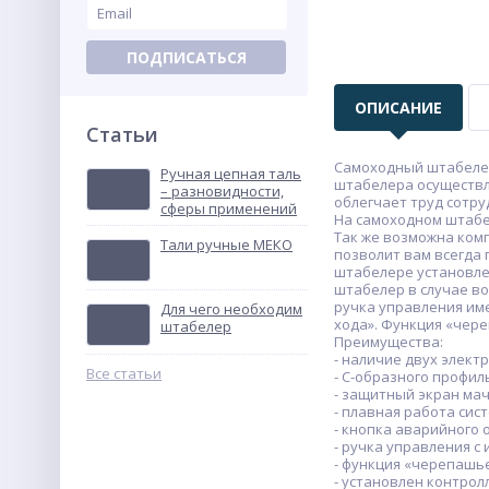
ПОДПИСАТЬСЯ
ОПИСАНИЕ
Статьи
Самоходный штабелер 
Ручная цепная таль
штабелера осуществл
– разновидности,
облегчает труд сотр
сферы применений
На самоходном штабел
Так же возможна комп
Тали ручные МЕКО
позволит вам всегда
штабелере установле
штабелер в случае в
ручка управления им
Для чего необходим
хода». Функция «чер
штабелер
Преимущества:
- наличие двух элек
Все статьи
- С-образного профил
- защитный экран мач
- плавная работа сис
- кнопка аварийного 
- ручка управления 
- функция «черепашье
- установлен контролл