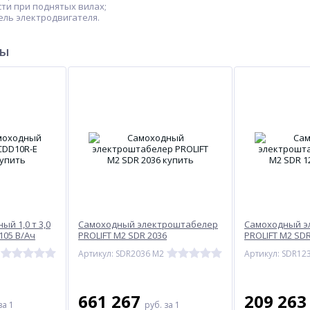
сти при поднятых вилах;
ель электродвигателя.
ры
й 1,0 т 3,0
Самоходный электроштабелер
Самоходный э
/105 В/Ач
PROLIFT M2 SDR 2036
PROLIFT M2 SDR
Артикул: SDR2036 M2
661 267
209 26
за 1
руб.
за 1