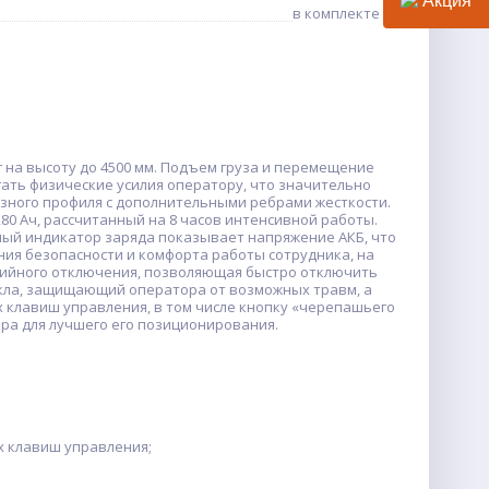
Акция
в комплекте
г на высоту до 4500 мм. Подъем груза и перемещение
ать физические усилия оператору, что значительно
зного профиля с дополнительными ребрами жесткости.
80 Ач, рассчитанный на 8 часов интенсивной работы.
нный индикатор заряда показывает напряжение АКБ, что
ия безопасности и комфорта работы сотрудника, на
рийного отключения, позволяющая быстро отключить
екла, защищающий оператора от возможных травм, а
 клавиш управления, в том числе кнопку «черепашьего
ра для лучшего его позиционирования.
х клавиш управления;