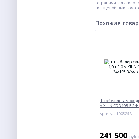
- ограничитель скоро
- концевой выключат
Похожие това
Штабелер самоходны
м XILIN CDD10R-E 24
Артикул: 1005258
241 500
руб.