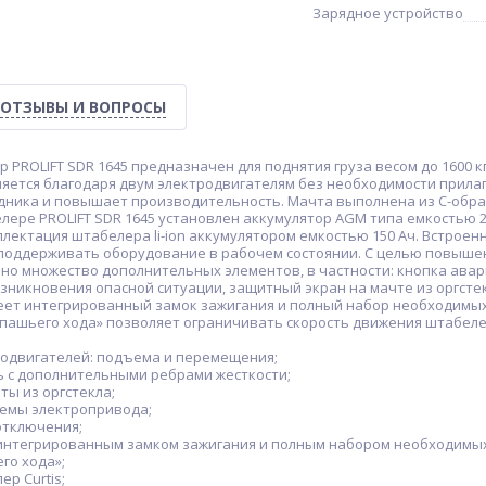
Зарядное устройство
ОТЗЫВЫ И ВОПРОСЫ
PROLIFT SDR 1645 предназначен для поднятия груза весом до 1600 к
яется благодаря двум электродвигателям без необходимости прилаг
удника и повышает производительность. Мачта выполнена из С-обра
ере PROLIFT SDR 1645 установлен аккумулятор AGM типа емкостью 2
лектация штабелера li-ion аккумулятором емкостью 150 Ач. Встрое
 поддерживать оборудование в рабочем состоянии. С целью повышен
но множество дополнительных элементов, в частности: кнопка ава
озникновения опасной ситуации, защитный экран на мачте из оргст
еет интегрированный замок зажигания и полный набор необходимых
епашьего хода» позволяет ограничивать скорость движения штабеле
тродвигателей: подъема и перемещения;
ь с дополнительными ребрами жесткости;
ты из оргстекла;
темы электропривода;
отключения;
с интегрированным замком зажигания и полным набором необходимы
го хода»;
ер Curtis;