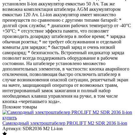
установлен li-ion аккумулятор емкостью 50 Ач. Так же
возможна комплектация штабелера AGM аккумулятором
емкостью 120 Ач. Li-ion аккумулятор имеет множество
преимуществ по сравнению с другими типами батарей: *
долгий срок службы; * диапазон рабочих температур от -40°C
+50°C; * отсутствие эффекта памяти, что позволяет
производить дозарядку штабелера в любое время; * зарядка
обычная розетка; * не требует обслуживания и отдельной
комнаты для зарядки; * быстрый заряд и очень низкий
саморазряд; * безопасность. Встроенный индикатор заряда
позволит всегда поддерживать оборудование в рабочем
состоянии. На штабелере установлено множество
дополнительных элементов, в частности: кнопка аварийного
отключения, позволяющая быстро отключить штабелер в
случае возникновения опасной ситуации, решетчатый экран
на мачте, защищающий оператора от возможных травм,
интегрированный замок зажигания и полный набор
необходимых клавиш управления на ручке, в том числе
кнопка «черепашьего хода».
Похожие товары
Самоходный электроштабелер PROLIFT M2 SDR 2036 li-ion
Артикул: SDR2036 M2 Li-ion