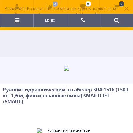
0
0
0
Внимание! В связи с нестабильным курсом валют цена
на сайте может быть неактуальной. Уточняйте
стоимость у менеджера.
МЕНЮ
Ручной гидравлический штабелер SDA 1516 (1500
кг, 1,6 м, фиксированные вилы) SMARTLIFT
(SMART)