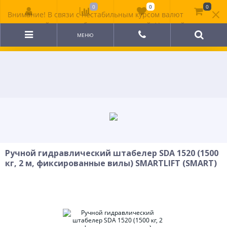
0
0
0
Внимание! В связи с нестабильным курсом валют
цена на сайте может быть неактуальной. Уточняйте
стоимость у менеджера.
МЕНЮ
Ручной гидравлический штабелер SDA 1520 (1500
кг, 2 м, фиксированные вилы) SMARTLIFT (SMART)