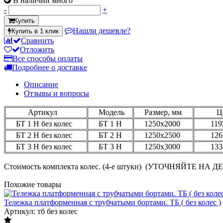
В наличии много
-
+
Купить
Нашли дешевле?
Купить в 1 клик
Сравнить
Отложить
Все способы оплаты
Подробнее о доставке
Описание
Отзывы и вопросы
Артикул
Модель
Размер, мм
Це
БТ 1 Н без колес
БТ 1 Н
1250х2000
11
БТ 2 Н без колес
БТ 2 Н
1250х2500
1263
БТ 3 Н без колес
БТ 3 Н
1250х3000
1334
Стоимость комплекта колес. (4-е штуки) (УТОЧНЯЙТЕ НА
Похожие товары
Тележка платформенная с трубчатыми бортами. ТБ ( без колес )
Артикул: тб без колес