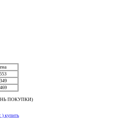
на
9553
49
69
 ДЕНЬ ПОКУПКИ)