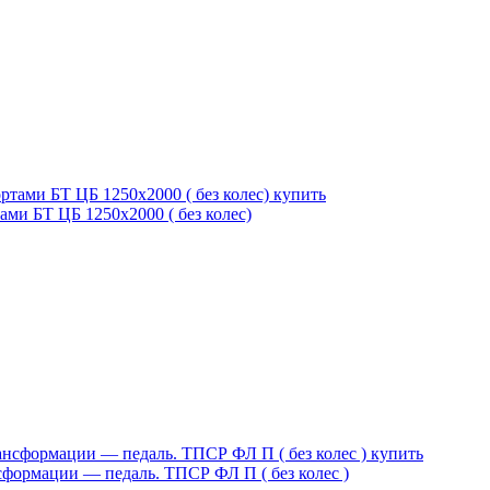
ми БТ ЦБ 1250х2000 ( без колес)
сформации — педаль. ТПСР ФЛ П ( без колес )