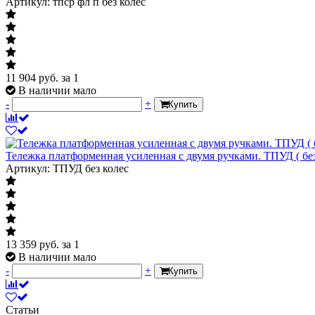
Артикул: тпср фл п без колес
11 904
руб.
за 1
В наличии мало
-
+
Купить
Тележка платформенная усиленная с двумя ручками. ТПУД ( без
Артикул: ТПУД без колес
13 359
руб.
за 1
В наличии мало
-
+
Купить
Статьи