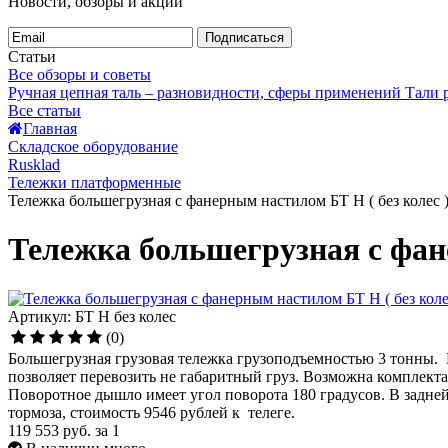
Новости, обзоры и акции
Подписаться
Статьи
Все обзоры и советы
Ручная цепная таль – разновидности, сферы применений
Тали
Все статьи
Главная
Складское оборудование
Rusklad
Тележки платформенные
Тележка большегрузная с фанерным настилом БТ Н ( без колес 
Тележка большегрузная с фане
Артикул: БТ Н без колес
(0)
Большегрузная грузовая тележка грузоподъемностью 3 тонны. Н
позволяет перевозить не габаритный груз. Возможна комплек
Поворотное дышло имеет угол поворота 180 градусов. В задней
тормоза, стоимость 9546 рублей к телеге.
119 553 руб.
за 1