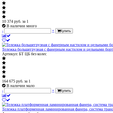
10 374
руб.
за 1
В наличии много
-
+
Купить
Тележка большегрузная с фанерным настилом и цельными борта
Артикул: БТ ЦБ без колес
164 675
руб.
за 1
В наличии мало
-
+
Купить
Тележка платформенная ламинированная фанера, система тран