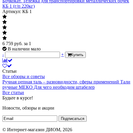
Бочкокат. Тележка для транспортировки металлических бочек
КБ 1 (г/п 220кг)
Артикул: КБ 1
6 759
руб.
за 1
В наличии мало
-
+
Купить
Статьи
Все обзоры и советы
Ручная цепная таль – разновидности, сферы применений
Тали
ручные МЕКО
Для чего необходим штабелер
Все статьи
Будьте в курсе!
Новости, обзоры и акции
Подписаться
© Интернет-магазин ДИОМ, 2026