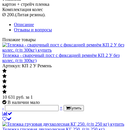
картон + стрейч пленка
Комплектация колес
Ø 200.(Литая резина).
Описание
Отзывы и вопросы
Похожие товары
Тележка - сварочный пост с фиксацией ремнём КП 2 У без
колес. (г/п 300кг)
Артикул: КП 2 У Ремень
10 631
руб.
за 1
В наличии мало
-
+
Купить
Тележка грузовая двухколесная КГ 250. (г/п 250 кг)