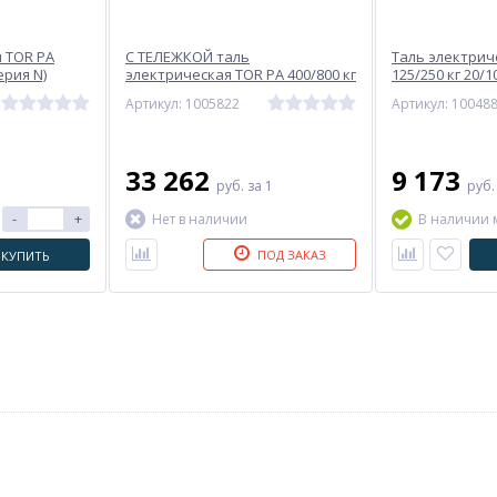
 TOR PA
С ТЕЛЕЖКОЙ таль
Таль электрич
ерия N)
электрическая TOR PA 400/800 кг
125/250 кг 20/1
20/10 м (серия N)
Артикул: 1005822
Артикул: 10048
33 262
9 173
руб.
за 1
руб
-
+
Нет в наличии
В наличии 
ПОД ЗАКАЗ
КУПИТЬ