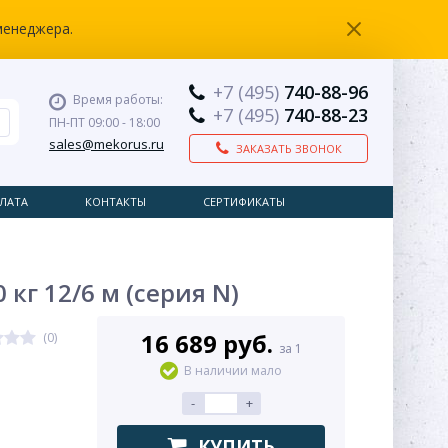
менеджера.
+7 (495)
740-88-96
Время работы:
+7 (495)
740-88-23
ПН-ПТ 09:00 - 18:00
sales@mekorus.ru
ЗАКАЗАТЬ ЗВОНОК
ЛАТА
КОНТАКТЫ
СЕРТИФИКАТЫ
кг 12/6 м (серия N)
16 689 руб.
(0)
за 1
В наличии мало
-
+
КУПИТЬ