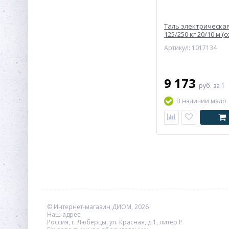
Таль электрическая
125/250 кг 20/10 м (с
Артикул: 1017134
9 173
руб.
за 1
В наличии мало
© Интернет-магазин ДИОМ, 2026
Наш адрес:
Россия, г. Люберцы, ул. Красная, д.1, литер Р