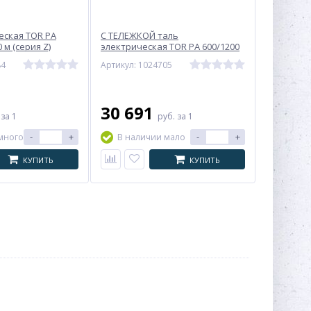
еская TOR PA
С ТЕЛЕЖКОЙ таль
0 м (серия Z)
электрическая TOR PA 600/1200
кг 20/10 м (серия J)
84
Артикул: 1024705
30 691
.
за 1
руб.
за 1
-
+
-
+
много
В наличии мало
КУПИТЬ
КУПИТЬ