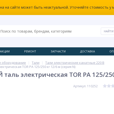
ена на сайте может быть неактуальной. Уточняйте стоимость у 
АКЦИИ
РЕМОНТ
ЗАПЧАСТИ
ДОСТАВКА
ОП
е оборудование
Тали
Тали электрические канатные 220 В
ктрическая TOR PA 125/250 кг 12/6 м (серия N)
 таль электрическая TOR PA 125/250 
Артикул: 110252