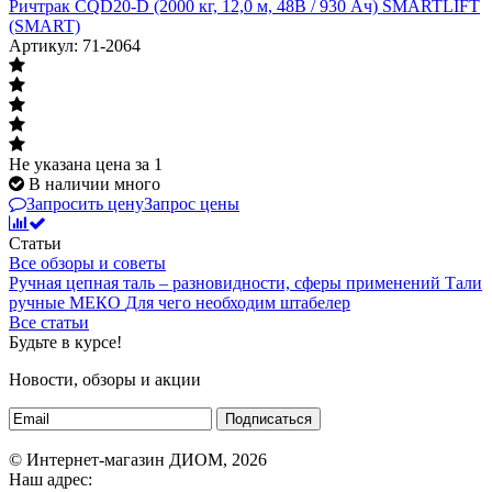
Ричтрак CQD20-D (2000 кг, 12,0 м, 48В / 930 Ач) SMARTLIFT
(SMART)
Артикул: 71-2064
Не указана цена
за 1
В наличии много
Запросить цену
Запрос цены
Статьи
Все обзоры и советы
Ручная цепная таль – разновидности, сферы применений
Тали
ручные МЕКО
Для чего необходим штабелер
Все статьи
Будьте в курсе!
Новости, обзоры и акции
Подписаться
© Интернет-магазин ДИОМ, 2026
Наш адрес: