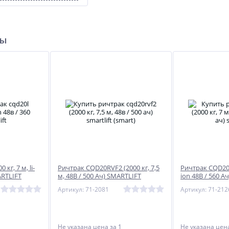
ры
кг, 7 м, li-
Ричтрак CQD20RVF2 (2000 кг, 7,5
Ричтрак CQD20L (
ARTLIFT
м, 48В / 500 Ач) SMARTLIFT
ion 48В / 560 А
(SMART)
Артикул: 71-2081
Артикул: 71-212
Не указана цена
за 1
Не указана це