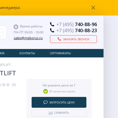
 менеджера.
+7 (495)
740-88-96
Время работы:
+7 (495)
740-88-23
ПН-ПТ 09:00 - 18:00
sales@mekorus.ru
ЗАКАЗАТЬ ЗВОНОК
АТА
КОНТАКТЫ
СЕРТИФИКАТЫ
ARTLIFT
TLIFT
(0)
Не указана цена за 1
В наличии мало
ЗАПРОСИТЬ ЦЕНУ
СРАВНИТЬ