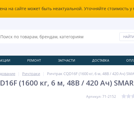
ена на сайте может быть неактуальной. Уточняйте стоимость у
АКЦИИ
РЕМОНТ
ЗАПЧАСТИ
ДОСТАВКА
ОПЛ
удование
Ричтраки
Ричтрак CQD16F (1600 кг, 6 м, 48В / 420 Ач) SM
16F (1600 кг, 6 м, 48В / 420 Ач) SMAR
Артикул: 71-2152