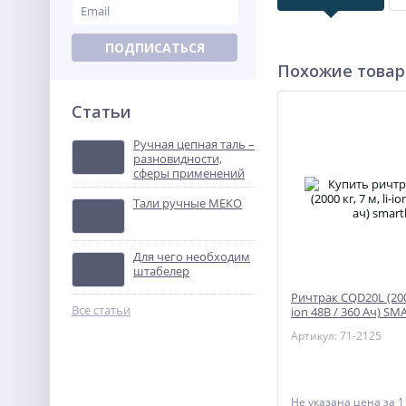
ПОДПИСАТЬСЯ
Похожие това
Статьи
Ручная цепная таль –
разновидности,
сферы применений
Тали ручные МЕКО
Для чего необходим
штабелер
Ричтрак CQD20L (2000 
Все статьи
ion 48В / 360 Ач) SM
Артикул: 71-2125
Не указана цена
за 1