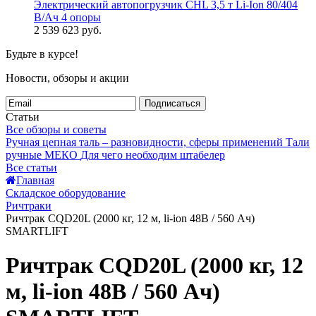
Электрический автопогрузчик CHL 3,5 т Li-Ion 80/404
В/Ач 4 опоры
2 539 623
руб.
Будьте в курсе!
Новости, обзоры и акции
Подписаться
Статьи
Все обзоры и советы
Ручная цепная таль – разновидности, сферы применений
Тали
ручные МЕКО
Для чего необходим штабелер
Все статьи
Главная
Складское оборудование
Ричтраки
Ричтрак CQD20L (2000 кг, 12 м, li-ion 48В / 560 Ач)
SMARTLIFT
Ричтрак CQD20L (2000 кг, 12
м, li-ion 48В / 560 Ач)