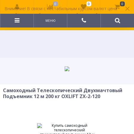
0
0
0
Внимание! В связи с нестабильным курсом валют цена
на сайте может быть неактуальной. Уточняйте
стоимость у менеджера.
МЕНЮ
Самоходный Телескопический Двухмачтовый
Подъемник 12 м 200 кг OXLIFT ZX-2-120