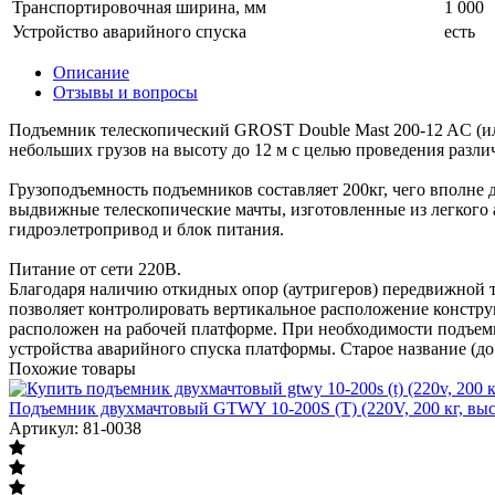
Транспортировочная ширина, мм
1 000
Устройство аварийного спуска
есть
Описание
Отзывы и вопросы
Подъемник телескопический GROST Double Mast 200-12 AC (или
небольших грузов на высоту до 12 м с целью проведения разли
Грузоподъемность подъемников составляет 200кг, чего вполне
выдвижные телескопические мачты, изготовленные из легкого
гидроэлетропривод и блок питания.
Питание от сети 220В.
Благодаря наличию откидных опор (аутригеров) передвижной 
позволяет контролировать вертикальное расположение констру
расположен на рабочей платформе. При необходимости подъем
устройства аварийного спуска платформы. Старое название (до
Похожие товары
Подъемник двухмачтовый GTWY 10-200S (T) (220V, 200 кг, вы
Артикул: 81-0038