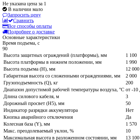
Не указана цена за 1
В наличии мало
Запросить цену
Сравнить
Все способы оплаты
Подробнее о доставке
Основные характеристики
Время подъема, с
90
Высота защитных ограждений (платформы), мм
1 100
Высота платформы в нижнем положении, мм
1 990
Высота подъема (H), мм
12 000
Габаритная высота со сложенными ограждениями, мм
2 000
Грузоподъемность (Q), кг
200
Диапазон допустимой рабочей температуры воздуха, °С
от -10
Длина силового кабеля, м
3
Дорожный просвет (H5), мм
50
Индикатор разрядки аккумулятора
Нет
Кнопка аварийного отключения
Да
Колесная база (Y), мм
1 570
Макс. преодолеваемый уклон, %
10
Максимальная высота в разложенном состоянии, мм
13 100