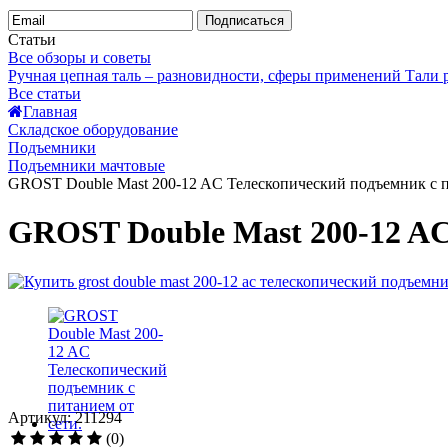
Подписаться
Статьи
Все обзоры и советы
Ручная цепная таль – разновидности, сферы применений
Тали
Все статьи
Главная
Складское оборудование
Подъемники
Подъемники мачтовые
GROST Double Mast 200-12 AC Телескопический подъемник с п
GROST Double Mast 200-12 AC
Артикул: 211294
(0)