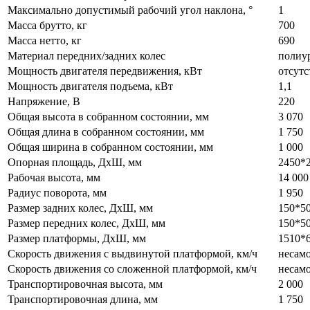
Максимально допустимый рабочий угол наклона, °
1
Масса брутто, кг
700
Масса нетто, кг
690
Материал передних/задних колес
полиур
Мощность двигателя передвижения, кВт
отсутс
Мощность двигателя подъема, кВт
1,1
Напряжение, В
220
Общая высота в собранном состоянии, мм
3 070
Общая длина в собранном состоянии, мм
1 750
Общая ширина в собранном состоянии, мм
1 000
Опорная площадь, ДхШ, мм
2450*
Рабочая высота, мм
14 000
Радиус поворота, мм
1 950
Размер задних колес, ДхШ, мм
150*5
Размер передних колес, ДхШ, мм
150*5
Размер платформы, ДхШ, мм
1510*
Скорость движения с выдвинутой платформой, км/ч
несам
Скорость движения со сложенной платформой, км/ч
несам
Транспортировочная высота, мм
2 000
Транспортировочная длина, мм
1 750