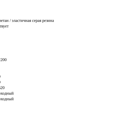
етан / эластичная серая резина
твует
2200
0
0
620
оходный
оходный