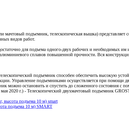
 мачтовый подъемник, телескопическая вышка) представляет со
чных видов работ.
 достаточно для подъема одного-двух рабочих и необходимых и
 алюминиевого сплавов повышенной прочности. Вся конструкция
телескопический подъемник способен обеспечить высокую устой
кции. Управление подъемниками осуществляется при помощи двух
ник можно остановить и спустить до сложенного состояния с п
 мая 2020 г.) - Телескопический двухмачтовый подъемник GROST
сота подъема 10 м) SMART