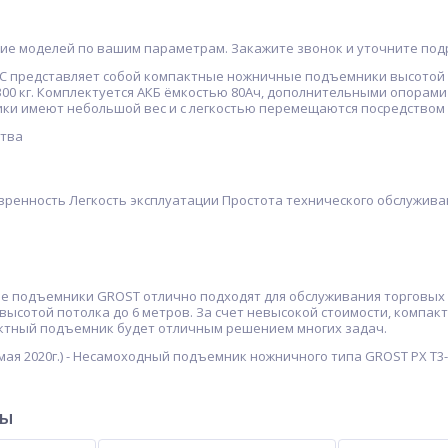
ие моделей по вашим параметрам. Закажите звонок и уточните под
DC представляет собой компактные ножничные подъемники высотой п
0 кг. Комплектуется АКБ ёмкостью 80Ач, дополнительными опорами 
ки имеют небольшой вес и с легкостью перемещаются посредством 
тва
вренность Легкость эксплуатации Простота технического обслужив
 подъемники GROST отлично подходят для обслуживания торговых з
высотой потолка до 6 метров. За счет невысокой стоимости, компа
ктный подъемник будет отличным решением многих задач.
мая 2020г.) - Несамоходный подъемник ножничного типа GROST PX T3
ры