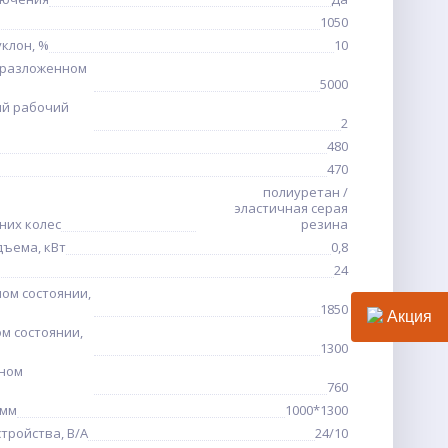
1050
клон, %
10
 разложенном
5000
ый рабочий
2
480
470
полиуретан /
эластичная серая
них колес
резина
дъема, кВт
0,8
24
ом состоянии,
1850
Акция
м состоянии,
1300
нном
760
 мм
1000*1300
тройства, В/А
24/10