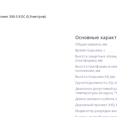
Основные харак
Общая ширина, мм
Время подъема, с
Высота защитных ограж
(платформы), мм
Высота платформы в ни
положении, мм
Высота подъема (H), мм
Грузоподъемность (Q), к
Диапазон допустимой р
температуры воздуха, °
Длина силового кабеля, 
Дорожный просвет (H5),
Индикатор разрядки ак
Кнопка аварийного отк