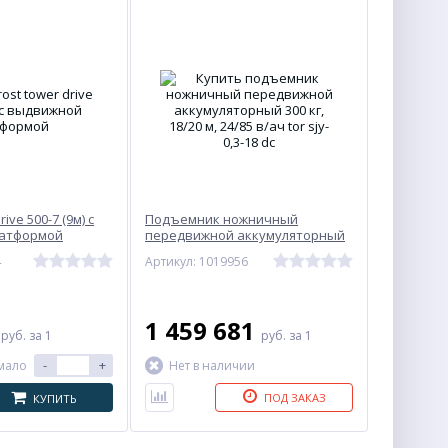
ve 500-7 (9м) с
Подъемник ножничный
атформой
передвижной аккумуляторный
300 кг, 18/20 м, 24/85 В/Ач TOR
4
Артикул: 1019956
SJY-0,3-18 DC
0
1 459 681
руб.
за 1
руб.
за 1
-
+
мало
Нет в наличии
ПОД ЗАКАЗ
КУПИТЬ