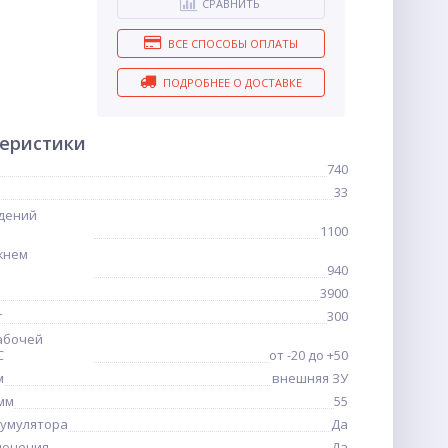
СРАВНИТЬ
ВСЕ СПОСОБЫ ОПЛАТЫ
ПОДРОБНЕЕ О ДОСТАВКЕ
теристики
740
33
дений
1100
жнем
940
3900
г
300
абочей
С
от -20 до +50
м
внешняя ЗУ
 мм
55
кумулятора
Да
лючения
Да