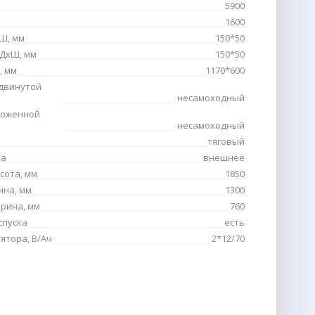
5900
1600
хШ, мм
150*50
 ДхШ, мм
150*50
, мм
1170*600
ыдвинутой
несамоходный
ложенной
несамоходный
тяговый
ва
внешнее
сота, мм
1850
ина, мм
1300
рина, мм
760
спуска
есть
ятора, В/Ач
2*12/70