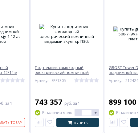
чный
Подъемник самоходный
GROST Tower Dri
г 12/14 м
электрический ножничный
выдвижной пл
В сетевой
ведомый SKYER SPF1305
Артикул: SPF1305
Артикул: 21242
743 357
899 10
уб.
за 1
руб.
за 1
-
+
В наличии мало
В наличии 
АЗАТЬ ТОВАР
КУПИТЬ