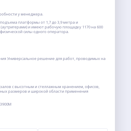
робности у менеджера.
одъема платформы от 1,7 до 3,9 метра и
(аутригерами) и имеют рабочую площадку 1170 на 600
физической силы одного оператора.
ания Универсальное решение для работ, проводимых на
алов с высотным и стеллажным хранением, офисов,
ктных размеров и широкой области применения
-3900M