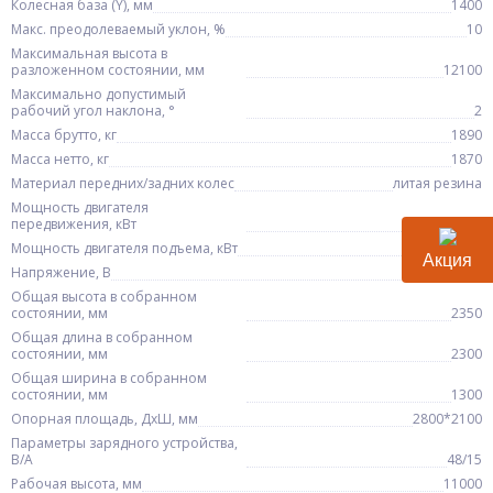
Колесная база (Y), мм
1400
Макс. преодолеваемый уклон, %
10
Максимальная высота в
разложенном состоянии, мм
12100
Максимально допустимый
рабочий угол наклона, °
2
Масса брутто, кг
1890
Масса нетто, кг
1870
Материал передних/задних колес
литая резина
Мощность двигателя
передвижения, кВт
2,5
Мощность двигателя подъема, кВт
2,2
Акция
Напряжение, В
48
Общая высота в собранном
состоянии, мм
2350
Общая длина в собранном
состоянии, мм
2300
Общая ширина в собранном
состоянии, мм
1300
Опорная площадь, ДхШ, мм
2800*2100
Параметры зарядного устройства,
В/А
48/15
Рабочая высота, мм
11000