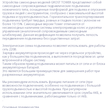
Устройства самоходных моделей GROST TOWER представляют собой
самоходные сопровождаемые гидравлические подъемники
ножничного типа, оснащенные платформой для подъема и опускания
грузов и людей с инструментом, сообразно с максимальной высотой
подъема и грузоподъемностью. Горизонтальное транспортирование
подъемника требует твердых, ровных и гладких полов с уклоном не
более 10-15%. Самоходные версии Tower отличаются от
несамоходных наличием системы электропривода колес и рукоятки
управления (аналогичной сопровождаемым самоходным
штабелерам). Данная модификация позволила получить легкость
передвижения подъемника без существенных затрат.
Электрическая схема подъемника позволяет использовать для работы
сеть 220В.
Зарядка аккумуляторов происходит не через отдельное устройство,
как у большинства подъемников, а выполняется посредством эл. цепи
встроенной в общую систему.
Таким образом привод подъемника может питаться от сети и от блока
аккумуляторных батарей.
Это является большим преимуществом для завершения работ при
разряженных аккумуляторах.
Мы рекомендуем использовать функцию питания от сети (при
возможности подключения), особенно на подъемниках с большой
грузоподъемностью и высотой подъема. При регулярном
использовании сети значительно увеличивается срок службы АКБ, в
сравнения с подъемниками, работающими только от АКБ.
.
Основные преимущества