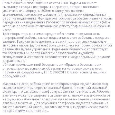
Возможность использования от сети 220В Подъемник имеет
выдвижную секцию платформы оператора, которая позволяет
увеличить платформу на 800мм в длину, что является
значитчительным преимуществом при проведении определенных
работ на подъемнике. Функция элетропривода обеспечивает легкость
передвижения подъемника Работают от тяговых аккумуляторов (АКБ),
которые обеспечивают автономную работу подъемников на срок 6-8
часов.
Трансформаторная схема зарядки обеспечивает возможность
непрерывной работы, так как подъемник может работать в процессе
зарядки. Высокая маневренность в узких пространствах Надежные
выносные опоры (аутригеры) Большие колеса на протекторной литой
резине Два пульта управления Подъемник полностью соответствует
требованиям ЕAС по технической безопасности и удобству
эксплуатации и изготовлен в соответствии с Федеральными нормами
и правилами в
области промышленной безопасности «Правила безопасности
опасных производственных объектов, на которых используются
подъемные сооружения», ТР ТС 010/2011 О безопасности машин и
оборудования.
Масляный насос, работающий от электромотора, подает масло под
высоким давлением через клапанный блок в подъемный масляный
цилиндр, что заставляет платформу медленно подниматься. Рабочее
давление может регулироваться сливным клапаном в зависимости от
нагрузки во избежание перегрузки или возникновения чрезмерного
давления в системе. Для опускания платформы подается питание на
электромагнитный клапан, он открывается, и гидравлическое масло
под действием силы тяжести...