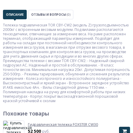
ОПИСАНИЕ
ОТЗЫВЫ И ВОПРОСЫ
(0)
Тележка гидравлическая TOR CBY-CW2 (модель Z) грузоподъемностью
2000кг с встроенным весовым модулем. Под вилами располагаются
тензодатчики, отвечающие за измерение веса. На раме расположен
терминал, отображающий параметры измерений. Подойдет для
работы на складах при постоянной необходимости контрольного
измерения веса грузов, в магазинах при отгрузке весового товара, в
транспортных компаниях для контроля веса грузов, на производстве
для учета движения сырья и продукции и во многих других сферах.
Преимущества тележки с весами TOR CBY-CW2: - Надежный сварной
гидроузел AC. Надежный и простой в обслуживании. - III класс
точности весов. Минимальная нагрузка 20кг. Допустимая погрешность
250-500гр. - Режимы тарирования, обнуления и сложения результатов
измерения - Колеса из прочного и износостойкого полиуретана -
Высококонтрастный и яркий экран - Встроенное зарядное устройство
И АКБ емкостью 4Ач. - Вилы стандартной длины 1150 мм. -
Полимерная накладка на ручку для комфортной работы при низких
температурах - Корпус покрыт высокоадгезионной порошковой
краской устойчивой к сколам
Похожие товары
Гидравлическая тележка FOXSTER CW30
52 500
руб.