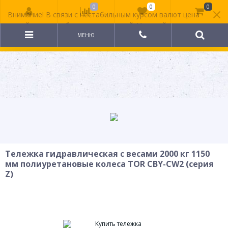
0
0
0
Внимание! В связи с нестабильным курсом валют цена
на сайте может быть неактуальной. Уточняйте
стоимость у менеджера.
МЕНЮ
Тележка гидравлическая с весами 2000 кг 1150
мм полиуретановые колеса TOR CBY-CW2 (серия
Z)