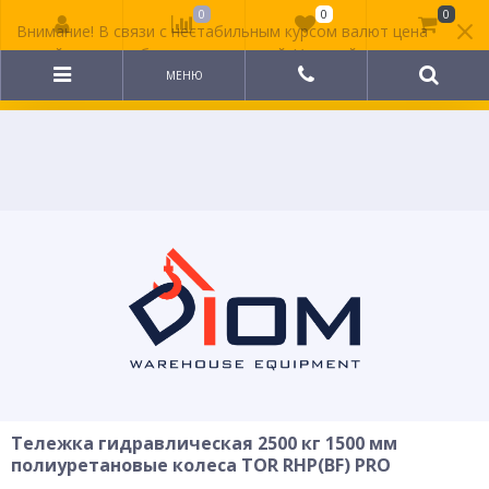
0
0
0
Внимание! В связи с нестабильным курсом валют цена
на сайте может быть неактуальной. Уточняйте
стоимость у менеджера.
МЕНЮ
Тележка гидравлическая 2500 кг 1500 мм
полиуретановые колеса TOR RHP(BF) PRO