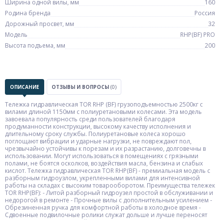
Ширина одной вилы, мм
160
Родина бренда
Россия
Дорожный просвет, мм
32
Модель
RHP(BF) PRO
Высота подъема, мм
200
ОПИСАНИЕ
ОТЗЫВЫ И ВОПРОСЫ
(0)
Тележка гидравлическая TOR RHP (BF) грузоподъемностью 2500кг с
вилами длиной 1150мм с полиуретановыми колесами. Эта модель
завоевала популярность среди пользователей благодаря
продуманности конструкции, высокому качеству исполнения и
длительному сроку службы. Полиуретановые колеса хорошо
поглощают вибрации и ударные нагрузки, не повреждают пол,
чрезвычайно устойчивы к порезам и их разрастанию, долговечны в
использовании. Могут использоваться в помещениях с грязными
полами, не боятся осколков, воздействия масла, бензина и слабых
кислот. Тележка гидравлическая TOR RHP(BF) - премиальная модель с
разборным гидроузлом, укрепленными вилами для интенсивной
работы на складах с высоким товарооборотом. Преимущества тележек
TOR RHP(BF): - Литой разборный гидроузел простой в обслуживании и
недорогой в ремонте - Прочные вилы с дополнительным усилением -
Обрезиненная ручка для комфортной работы в холодное время -
Сдвоенные подвилочные ролики служат дольше и лучше переносят