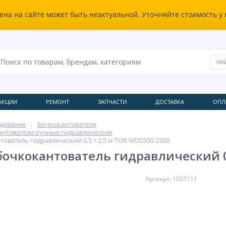
ена на сайте может быть неактуальной. Уточняйте стоимость у
АКЦИИ
РЕМОНТ
ЗАПЧАСТИ
ДОСТАВКА
ОПЛ
удование
Бочкокантователи
нтователи ручные гидравлические
ователь гидравлический 0,5 т 2,5 м TOR WDS500-2500
очкокантователь гидравлический 0,
Артикул: 1007111