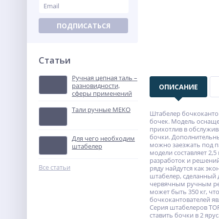
ПОДПИСАТЬСЯ
Статьи
Ручная цепная таль –
разновидности,
ОПИСАНИЕ
сферы применений
Тали ручные МЕКО
Штабелер бочкокантов
бочек. Модель оснащ
прихотлив в обслужив
бочки. Дополнительны
Для чего необходим
можно заезжать под па
штабелер
модели составляет 2,5
разработок и решений
Все статьи
ряду найдутся как эк
штабелер, сделанный 
червячным ручным ред
может быть 350 кг, ч
бочкокантователей явл
Серия штабелеров ТОR 
ставить бочки в 2 яр