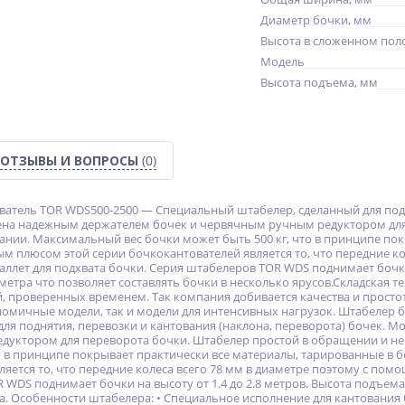
Диаметр бочки, мм
Высота в сложенном пол
Модель
Высота подъема, мм
ОТЗЫВЫ И ВОПРОСЫ
(0)
атель TOR WDS500-2500 — Специальный штабелер, сделанный для подня
ена надежным держателем бочек и червячным ручным редуктором для 
ании. Максимальный вес бочки может быть 500 кг, что в принципе по
м плюсом этой серии бочкокантователей является то, что передние ко
ллет для подхвата бочки. Серия штабелеров ТОR WDS поднимает бочки 
 метра что позволяет составлять бочки в несколько ярусов.Складская 
, проверенных временем. Так компания добивается качества и прост
ономичные модели, так и модели для интенсивных нагрузок. Штабеле
для поднятия, перевозки и кантования (наклона, переворота) бочек.
уктором для переворота бочки. Штабелер простой в обращении и не
то в принципе покрывает практически все материалы, тарированные в
яется то, что передние колеса всего 78 мм в диаметре поэтому с пом
WDS поднимает бочки на высоту от 1.4 до 2.8 метров. Высота подъема
уса. Особенности штабелера: • Специальное исполнение для кантования