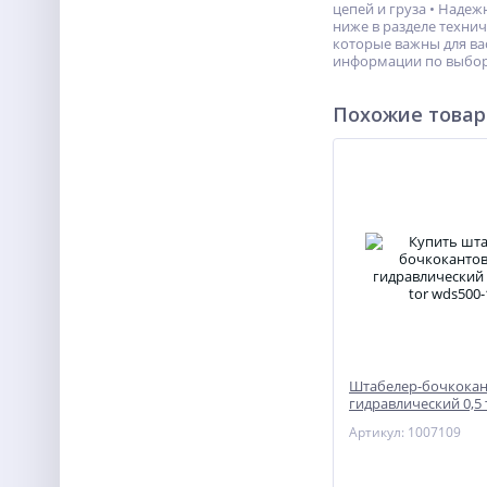
цепей и груза • Наде
ниже в разделе техни
которые важны для ва
информации по выбор
Похожие това
Штабелер-бочкокан
гидравлический 0,5 
WDS500-1600
Артикул: 1007109