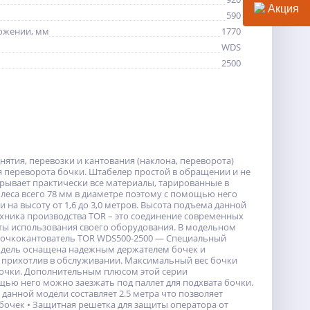
Акция
590
ожении, мм
1770
WDS
2500
тия, перевозки и кантования (наклона, переворота)
переворота бочки. Штабелер простой в обращении и не
крывает практически все материалы, тарированные в
леса всего 78 мм в диаметре поэтому с помощью него
на высоту от 1,6 до 3,0 метров. Высота подъема данной
техника производства TOR – это соединение современных
оты использования своего оборудования. В модельном
р бочкокантователь TOR WDS500-2500 — Специальный
 Модель оснащена надежным держателем бочек и
 прихотлив в обслуживании. Максимальный вес бочки
 бочки. Дополнительным плюсом этой серии
ощью него можно заезжать под паллет для подхвата бочки.
 данной модели составляет 2.5 метра что позволяет
 бочек • Защитная решетка для защиты оператора от