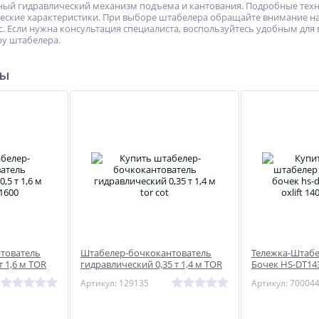
жный гидравлический механизм подъема и кантования. Подробные те
ческие характеристики. При выборе штабелера обращайте внимание на
с. Если нужна консультация специалиста, воспользуйтесь удобным дл
у штабелера.
ры
тователь
Штабелер-бочкокантователь
Тележка-Штабе
т 1,6 м TOR
гидравлический 0,35 т 1,4 м TOR
Бочек HS-DT14
COT
1400 мм 350 кг
Артикул: 129135
Артикул: 70004