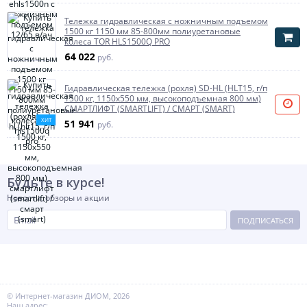
Тележка гидравлическая с ножничным подъемом
1500 кг 1150 мм 85-800мм полиуретановые
колеса TOR HLS1500Q PRO
64 022
руб.
Гидравлическая тележка (рохля) SD-HL (HLT15, г/п
1500 кг, 1150x550 мм, высокоподъемная 800 мм)
СМАРТЛИФТ (SMARTLIFT) / СМАРТ (SMART)
ХИТ
51 941
руб.
Будьте в курсе!
Новости, обзоры и акции
ПОДПИСАТЬСЯ
© Интернет-магазин ДИОМ, 2026
Наш адрес: