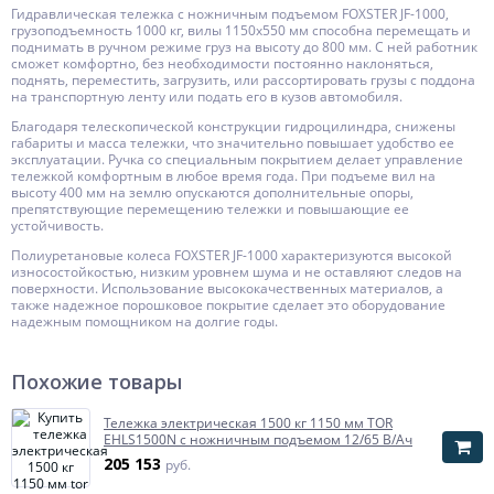
Гидравлическая тележка с ножничным подъемом FOXSTER JF-1000,
грузоподъемность 1000 кг, вилы 1150x550 мм способна перемещать и
поднимать в ручном режиме груз на высоту до 800 мм. С ней работник
сможет комфортно, без необходимости постоянно наклоняться,
поднять, переместить, загрузить, или рассортировать грузы с поддона
на транспортную ленту или подать его в кузов автомобиля.
Благодаря телескопической конструкции гидроцилиндра, снижены
габариты и масса тележки, что значительно повышает удобство ее
эксплуатации. Ручка со специальным покрытием делает управление
тележкой комфортным в любое время года. При подъеме вил на
высоту 400 мм на землю опускаются дополнительные опоры,
препятствующие перемещению тележки и повышающие ее
устойчивость.
Полиуретановые колеса FOXSTER JF-1000 характеризуются высокой
износостойкостью, низким уровнем шума и не оставляют следов на
поверхности. Использование высококачественных материалов, а
также надежное порошковое покрытие сделает это оборудование
надежным помощником на долгие годы.
Похожие товары
Тележка электрическая 1500 кг 1150 мм TOR
EHLS1500N с ножничным подъемом 12/65 В/Ач
205 153
руб.