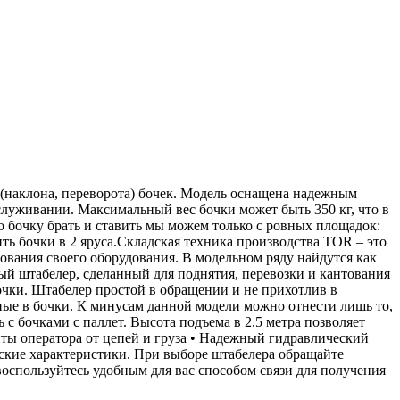
(наклона, переворота) бочек. Модель оснащена надежным
луживании. Максимальный вес бочки может быть 350 кг, что в
 бочку брать и ставить мы можем только с ровных площадок:
ить бочки в 2 яруса.Складская техника производства TOR – это
ования своего оборудования. В модельном ряду найдутся как
й штабелер, сделанный для поднятия, перевозки и кантования
очки. Штабелер простой в обращении и не прихотлив в
ные в бочки. К минусам данной модели можно отнести лишь то,
 с бочками с паллет. Высота подъема в 2.5 метра позволяет
иты оператора от цепей и груза • Надежный гидравлический
ские характеристики. При выборе штабелера обращайте
оспользуйтесь удобным для вас способом связи для получения