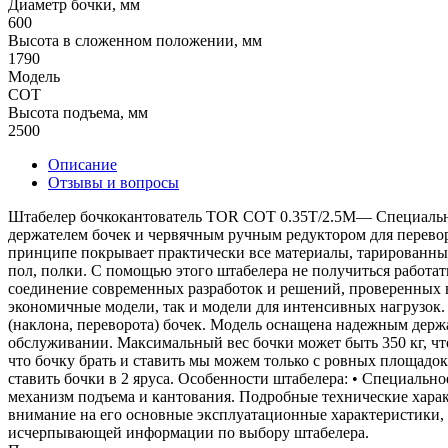
Диаметр бочки, мм
600
Высота в сложенном положении, мм
1790
Модель
COT
Высота подъема, мм
2500
Описание
Отзывы и вопросы
Штабелер бочкокантователь TOR СОТ 0.35Т/2.5М— Специальный
держателем бочек и червячным ручным редуктором для перевор
принципе покрывает практически все материалы, тарированные
пол, полки. С помощью этого штабелера не получиться работать
соединение современных разработок и решений, проверенных в
экономичные модели, так и модели для интенсивных нагрузок
(наклона, переворота) бочек. Модель оснащена надежным держ
обслуживании. Максимальный вес бочки может быть 350 кг, чт
что бочку брать и ставить мы можем только с ровных площадок:
ставить бочки в 2 яруса. Особенности штабелера: • Специальн
механизм подъема и кантования. Подробные технические харак
внимание на его основные эксплуатационные характеристики, к
исчерпывающей информации по выбору штабелера.