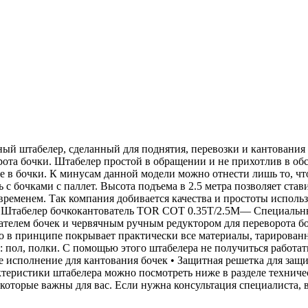
 штабелер, сделанный для поднятия, перевозки и кантования 
ота бочки. Штабелер простой в обращении и не прихотлив в обс
 в бочки. К минусам данной модели можно отнести лишь то, что
 с бочками с паллет. Высота подъема в 2.5 метра позволяет став
ременем. Так компания добивается качества и простоты использ
. Штабелер бочкокантователь TOR СОТ 0.35Т/2.5М— Специальны
ателем бочек и червячным ручным редуктором для переворота б
о в принципе покрывает практически все материалы, тарирован
 пол, полки. С помощью этого штабелера не получиться работать
ое исполнение для кантования бочек • Защитная решетка для защ
теристики штабелера можно посмотреть ниже в разделе техниче
оторые важны для вас. Если нужна консультация специалиста, в