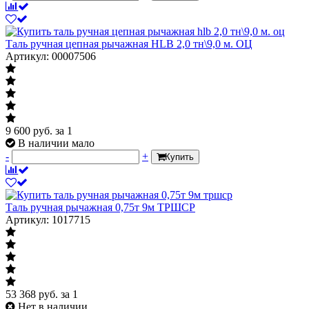
Таль ручная цепная рычажная HLB 2,0 тн\9,0 м. ОЦ
Артикул: 00007506
9 600
руб.
за 1
В наличии мало
-
+
Купить
Таль ручная рычажная 0,75т 9м ТРШСР
Артикул: 1017715
53 368
руб.
за 1
Нет в наличии