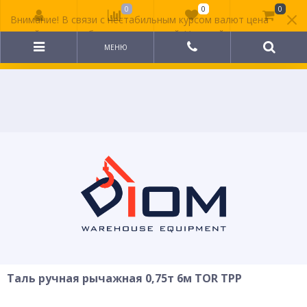
0
0
0
Внимание! В связи с нестабильным курсом валют цена
на сайте может быть неактуальной. Уточняйте
стоимость у менеджера.
МЕНЮ
Таль ручная рычажная 0,75т 6м TOR ТРР