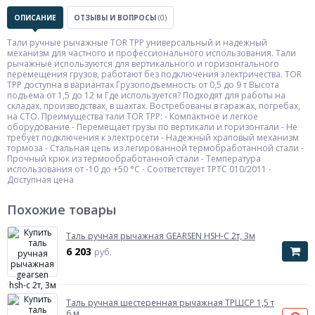
ОПИСАНИЕ
ОТЗЫВЫ И ВОПРОСЫ
(0)
Тали ручные рычажные TOR ТРР универсальный и надежный
механизм для частного и профессионального использования. Тали
рычажные используются для вертикального и горизонтального
перемещения грузов, работают без подключения электричества. TOR
ТРР доступна в вариантах Грузоподъемность от 0,5 до 9 т Высота
подъема от 1,5 до 12 м Где используется? Подходят для работы на
складах, производствах, в шахтах. Востребованы в гаражах, погребах,
на СТО. Преимущества тали TOR ТРР: - Компактное и легкое
оборудование - Перемещает грузы по вертикали и горизонтали - Не
требует подключения к электросети - Надежный храповый механизм
тормоза - Стальная цепь из легированной термобработанной стали -
Прочный крюк из термообработанной стали - Температура
использования от -10 до +50 °C - Соответствует ТРТС 010/2011 -
Доступная цена
Похожие товары
Таль ручная рычажная GEARSEN HSH-C 2т, 3м
6 203
руб.
Таль ручная шестеренная рычажная ТРШСР 1,5 т
6 м