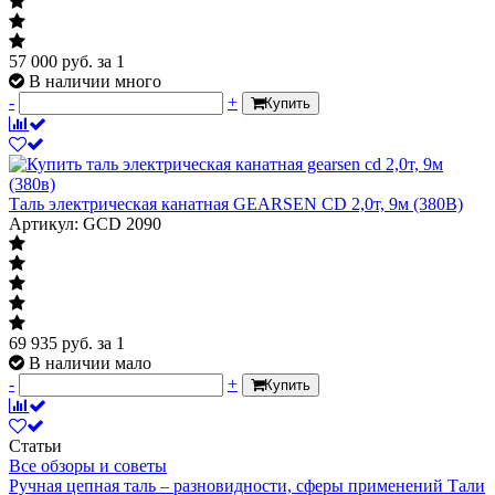
57 000
руб.
за 1
В наличии много
-
+
Купить
Таль электрическая канатная GEARSEN CD 2,0т, 9м (380В)
Артикул: GCD 2090
69 935
руб.
за 1
В наличии мало
-
+
Купить
Статьи
Все обзоры и советы
Ручная цепная таль – разновидности, сферы применений
Тали