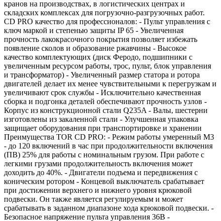
кранов на производствах, в логистических центрах и
складских комплексах для погрузочно-разгрузочных работ.
CD PRO качество для профессионалов: - Пульт управления с
ключ маркой и степенью защиты IP 65 - Увеличенная
прочность лакокрасочного покрытия позволяет избежать
появление сколов и образование ржавчины - Высокое
качество комплектующих (диск Феродо, подшипники с
увеличенным ресурсом работы, трос, пульт, блок управления
и трансформатор) - Увеличенный размер статора и ротора
двигателей делает их менее чувствительными к перегрузкам и
увеличивают срок службы - Исключительно качественная
сборка и подгонка деталей обеспечивают прочность узлов -
Корпус из конструкционной стали Q235A - Валы, шестерни
изготовлены из закаленной стали - Улучшенная упаковка
защищает оборудования при транспортировке и хранении
Преимущества TOR CD PRO: - Режим работы умеренный М3
- до 120 включений в час при продолжительности включения
(ПВ) 25% для работы с номинальным грузом. При работе с
легкими грузами продолжительность включения может
доходить до 40%. - Двигатели подъема и передвижения с
коническим ротором - Концевой выключатель срабатывает
при достижении верхнего и нижнего уровня крюковой
подвески. Он также является регулируемым и может
срабатывать в заданном диапазоне хода крюковой подвески. -
Безопасное напряжение пульта управления 36В -