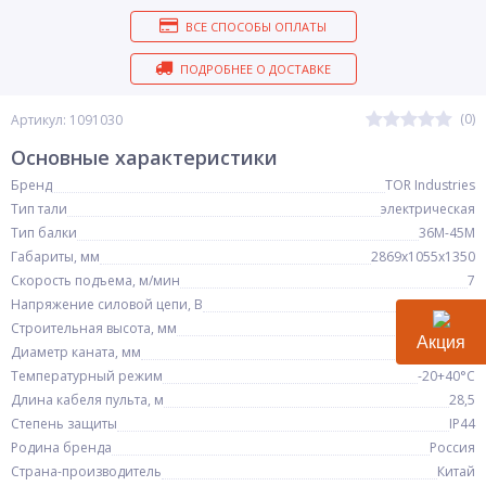
ВСЕ СПОСОБЫ ОПЛАТЫ
ПОДРОБНЕЕ О ДОСТАВКЕ
(0)
Артикул: 1091030
Основные характеристики
Бренд
TOR Industries
Тип тали
электрическая
Тип балки
36М-45М
Габариты, мм
2869х1055х1350
Скорость подъема, м/мин
7
Напряжение силовой цепи, В
380
Строительная высота, мм
1350
Акция
Диаметр каната, мм
15
Температурный режим
-20+40°С
Длина кабеля пульта, м
28,5
Степень защиты
IP44
Родина бренда
Россия
Страна-производитель
Китай