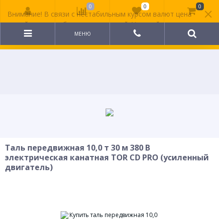
0
0
0
Внимание! В связи с нестабильным курсом валют цена
на сайте может быть неактуальной. Уточняйте
стоимость у менеджера.
МЕНЮ
Таль передвижная 10,0 т 30 м 380 В
электрическая канатная TOR CD PRO (усиленный
двигатель)