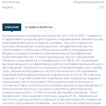
Исполнение
общепромышленное
Модель
CD
ОПИСАНИЕ
ОТЗЫВЫ И ВОПРОСЫ
Промышленная электрическая канатная таль TOR CD PRO - надежное
и эффективное решение для подъема и перемещения тяжелых грузов
в производственных и складских условиях. Таль изготовлена из
прочных материалов с учетом высоких стандартов качества, что
обеспечивает стабильную и безопасную работу оборудования.
Модель оснащена электрическим механизмом передвижения,
позволяющим быстро и точно перемещать груз по горизонтали.
Питание осуществляется от трехфазной сети 380 В, что гарантирует
высокую мощность и эффективную работу в условиях промышленного
производства. Усиленная конструкция узлов увеличивает срок службы
тали, снижая необходимость частого технического обслуживания.
Широкий выбор вариантов грузоподъемности от 0,5 до 20т и высоты
подъема от 6 до 50м позволяет подобрать таль под разные задачи и
помещения. Где использовать? Используется самостоятельно и
составе мостовых, консольных и козловых кранов на производствах, в
логистических центрах и складских комплексах для погрузочно-
разгрузочных работ. CD PRO качество для профессионалов: - Пульт
управления с ключ маркой и степенью защиты IP 65 - Увеличенная
прочность лакокрасочного покрытия позволяет избежать появление
сколов и образование ржавчины - Высокое качество комплектующих