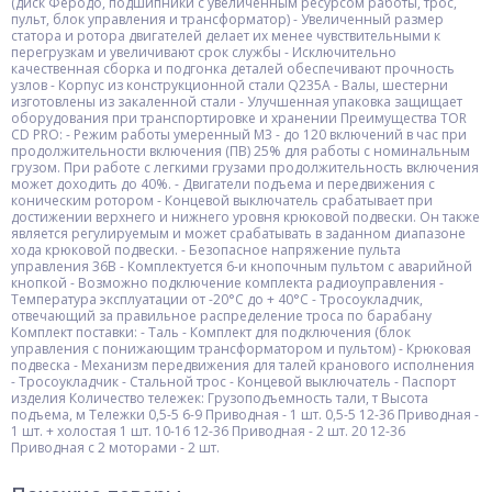
(диск Феродо, подшипники с увеличенным ресурсом работы, трос,
пульт, блок управления и трансформатор) - Увеличенный размер
статора и ротора двигателей делает их менее чувствительными к
перегрузкам и увеличивают срок службы - Исключительно
качественная сборка и подгонка деталей обеспечивают прочность
узлов - Корпус из конструкционной стали Q235A - Валы, шестерни
изготовлены из закаленной стали - Улучшенная упаковка защищает
оборудования при транспортировке и хранении Преимущества TOR
CD PRO: - Режим работы умеренный М3 - до 120 включений в час при
продолжительности включения (ПВ) 25% для работы с номинальным
грузом. При работе с легкими грузами продолжительность включения
может доходить до 40%. - Двигатели подъема и передвижения с
коническим ротором - Концевой выключатель срабатывает при
достижении верхнего и нижнего уровня крюковой подвески. Он также
является регулируемым и может срабатывать в заданном диапазоне
хода крюковой подвески. - Безопасное напряжение пульта
управления 36В - Комплектуется 6-и кнопочным пультом с аварийной
кнопкой - Возможно подключение комплекта радиоуправления -
Температура эксплуатации от -20°C до + 40°C - Тросоукладчик,
отвечающий за правильное распределение троса по барабану
Комплект поставки: - Таль - Комплект для подключения (блок
управления с понижающим трансформатором и пультом) - Крюковая
подвеска - Механизм передвижения для талей кранового исполнения
- Тросоукладчик - Стальной трос - Концевой выключатель - Паспорт
изделия Количество тележек: Грузоподъемность тали, т Высота
подъема, м Тележки 0,5-5 6-9 Приводная - 1 шт. 0,5-5 12-36 Приводная -
1 шт. + холостая 1 шт. 10-16 12-36 Приводная - 2 шт. 20 12-36
Приводная с 2 моторами - 2 шт.