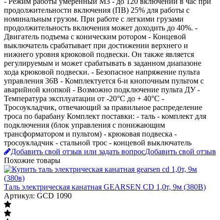
- Режим работы умеренный М3 - до 120 включений в час при
продолжительности включения (ПВ) 25% для работы с
номинальным грузом. При работе с легкими грузами
продолжительность включения может доходить до 40%. -
Двигатель подъема с коническим ротором - Концевой
выключатель срабатывает при достижении верхнего и
нижнего уровня крюковой подвески. Он также является
регулируемым и может срабатывать в заданном диапазоне
хода крюковой подвески. - Безопасное напряжение пульта
управления 36В - Комплектуется 6-и кнопочным пультом с
аварийной кнопкой - Возможно подключение пульта ДУ -
Температура эксплуатации от -20°C до + 40°C -
Тросоукладчик, отвечающий за правильное распределение
троса по барабану Комплект поставки: - таль - комплект для
подключения (блок управления с понижающим
трансформатором и пультом) - крюковая подвеска -
тросоукладчик - стальной трос - концевой выключатель
Добавить свой отзыв или задать вопрос
Добавить свой отзыв
Похожие товары
Таль электрическая канатная GEARSEN CD 1,0т, 9м (380В)
Артикул: GCD 1090