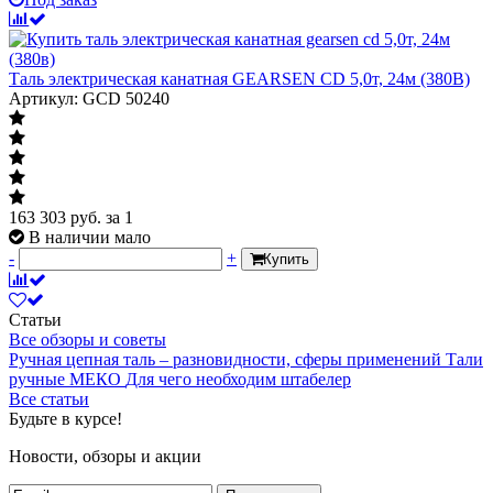
Таль электрическая канатная GEARSEN CD 5,0т, 24м (380В)
Артикул: GCD 50240
163 303
руб.
за 1
В наличии мало
-
+
Купить
Статьи
Все обзоры и советы
Ручная цепная таль – разновидности, сферы применений
Тали
ручные МЕКО
Для чего необходим штабелер
Все статьи
Будьте в курсе!
Новости, обзоры и акции