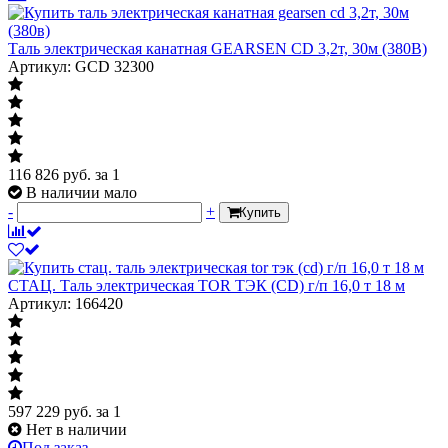
Таль электрическая канатная GEARSEN CD 3,2т, 30м (380В)
Артикул: GCD 32300
116 826
руб.
за 1
В наличии мало
-
+
Купить
СТАЦ. Таль электрическая TOR ТЭК (CD) г/п 16,0 т 18 м
Артикул: 166420
597 229
руб.
за 1
Нет в наличии
Под заказ