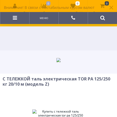
0
0
0
Внимание! В связи с нестабильным курсом валют
цена на сайте может быть неактуальной. Уточняйте
стоимость у менеджера.
МЕНЮ
С ТЕЛЕЖКОЙ таль электрическая TOR PA 125/250
кг 20/10 м (модель Z)