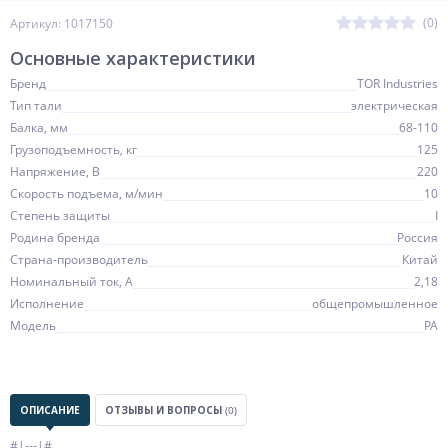
(0)
Артикул: 1017150
Основные характеристики
Бренд
TOR Industries
Тип тали
электрическая
Балка, мм
68-110
Грузоподъемность, кг
125
Напряжение, В
220
Скорость подъема, м/мин
10
Степень защиты
I
Родина бренда
Россия
Страна-производитель
Китай
Номинальный ток, А
2,18
Исполнение
общепромышленное
Модель
PA
ОПИСАНИЕ
ОТЗЫВЫ И ВОПРОСЫ
(0)
#|---|#