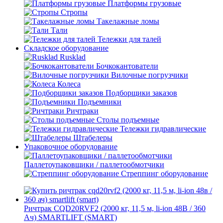
Платформы грузовые
Стропы
Такелажные ломы
Тали
Тележки для талей
Складское оборудование
Rusklad
Бочкокантователи
Вилочные погрузчики
Колеса
Подборщики заказов
Подъемники
Ричтраки
Столы подъемные
Тележки гидравлические
Штабелеры
Упаковочное оборудование
Паллетоупаковщики / паллетообмотчики
Стреппинг оборудование
Ричтрак CQD20RVF2 (2000 кг, 11,5 м, li-ion 48В / 360
Ач) SMARTLIFT (SMART)