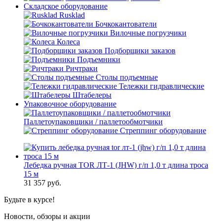
Складское оборудование
Rusklad
Бочкокантователи
Вилочные погрузчики
Колеса
Подборщики заказов
Подъемники
Ричтраки
Столы подъемные
Тележки гидравлические
Штабелеры
Упаковочное оборудование
Паллетоупаковщики / паллетообмотчики
Стреппинг оборудование
Лебедка ручная TOR ЛТ-1 (JHW) г/п 1,0 т длина троса
15 м
31 357
руб.
Будьте в курсе!
Новости, обзоры и акции