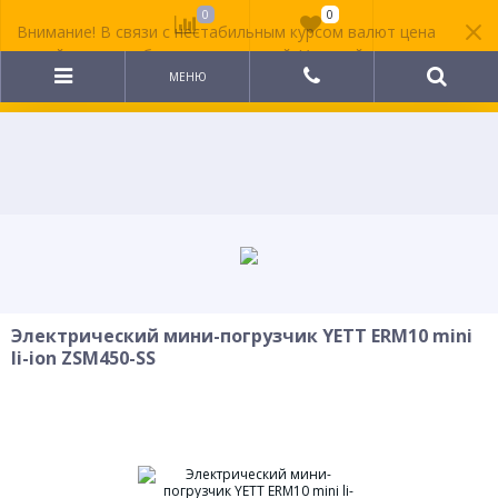
0
0
Внимание! В связи с нестабильным курсом валют цена
на сайте может быть неактуальной. Уточняйте
стоимость у менеджера.
МЕНЮ
Электрический мини-погрузчик YETT ERM10 mini
li-ion ZSM450-SS