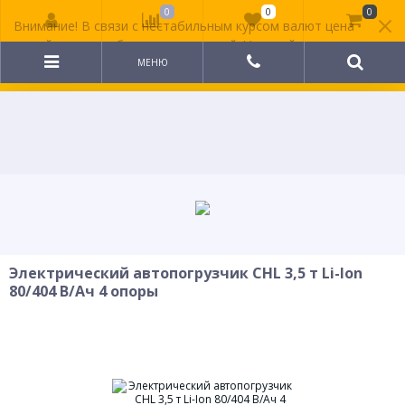
0
0
0
Внимание! В связи с нестабильным курсом валют цена
на сайте может быть неактуальной. Уточняйте
стоимость у менеджера.
МЕНЮ
Электрический автопогрузчик CHL 3,5 т Li-Ion
80/404 В/Ач 4 опоры