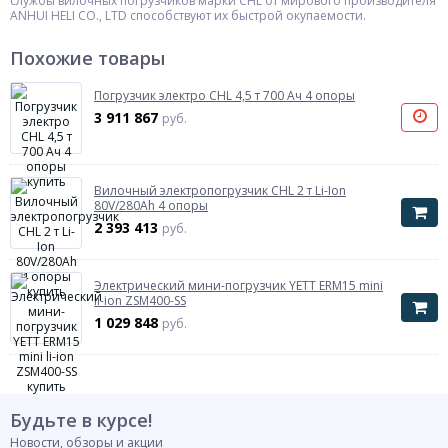
службы вилочных погрузчиков марки CHL от мирового производителя
ANHUI HELI CO., LTD способствуют их быстрой окупаемости.
Похожие товары
Погрузчик электро CHL 4,5 т 700 Ач 4 опоры
3 911 867
руб.
Вилочный электропогрузчик CHL 2 т Li-Ion
80V/280Ah 4 опоры
2 393 413
руб.
Электрический мини-погрузчик YETT ERM15 mini
li-ion ZSM400-SS
1 029 848
руб.
Будьте в курсе!
Новости, обзоры и акции