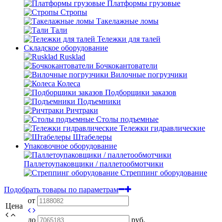
Платформы грузовые
Стропы
Такелажные ломы
Тали
Тележки для талей
Складское оборудование
Rusklad
Бочкокантователи
Вилочные погрузчики
Колеса
Подборщики заказов
Подъемники
Ричтраки
Столы подъемные
Тележки гидравлические
Штабелеры
Упаковочное оборудование
Паллетоупаковщики / паллетообмотчики
Стреппинг оборудование
Подобрать товары по параметрам
от
Цена
до
руб.