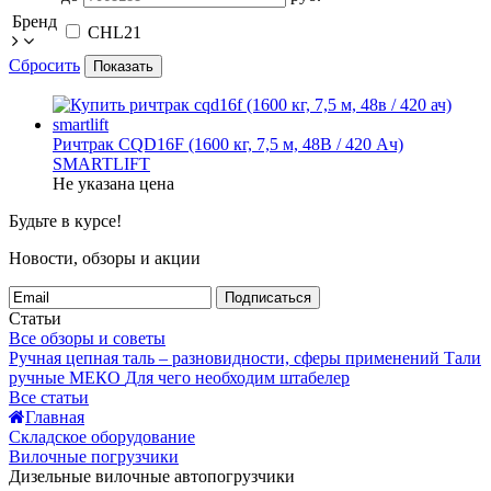
Бренд
CHL
21
Сбросить
Показать
Ричтрак CQD16F (1600 кг, 7,5 м, 48В / 420 Ач)
SMARTLIFT
Не указана цена
Будьте в курсе!
Новости, обзоры и акции
Подписаться
Статьи
Все обзоры и советы
Ручная цепная таль – разновидности, сферы применений
Тали
ручные МЕКО
Для чего необходим штабелер
Все статьи
Главная
Складское оборудование
Вилочные погрузчики
Дизельные вилочные автопогрузчики