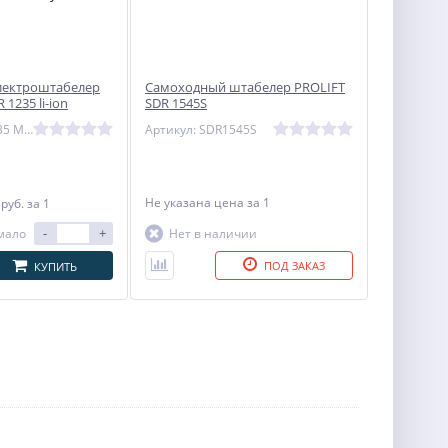
лектроштабелер
Самоходный штабелер PROLIFT
1235 li-ion
SDR 1545S
Артикул: SDR1235 M2 Li-ion
Артикул: SDR1545S
7
Не указана цена
за 1
руб.
за 1
-
+
мало
Нет в наличии
ПОД ЗАКАЗ
КУПИТЬ