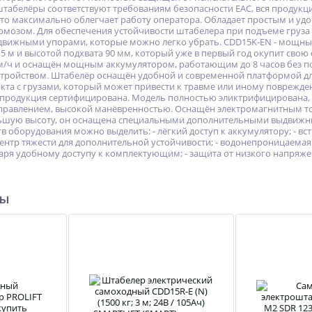
абелёры соответствуют требованиям безопасности ЕАС, вся продукц
то максимально облегчает работу оператора. Обладает простым и у
мозом. Для обеспечения устойчивости штабелера при подъеме груза
ижными упорами, которые можно легко убрать. CDD15K-EN - мощный 
5 м и высотой подхвата 90 мм, который уже в первый год окупит свою
км/ч и оснащён мощным аккумулятором, работающим до 8 часов без п
ройством. Штабелёр оснащён удобной и современной платформой для
кта с грузами, который может привести к травме или иному поврежд
я продукция сертифицирована. Модель полностью эликтрифицирована, 
правлением, высокой манёвренностью. Оснащён электромагнитным то
льшую высоту, он оснащена специальными дополнительными выдвижны
 оборудования можно выделить: - лёгкий доступ к аккумулятору; - 
центр тяжести для дополнительной устойчивости; - водонепроницаемая
аря удобному доступу к комплектующим; - защита от низкого напряже
ры