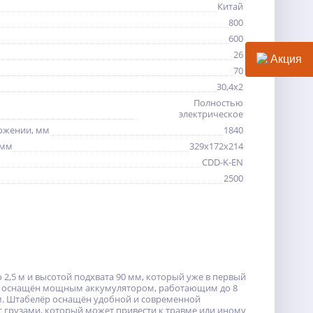
Китай
800
600
26
Акция
70
30,4х2
Полностью
электрическое
ожении, мм
1840
 мм
329х172х214
CDD-K-EN
2500
2,5 м и высотой подхвата 90 мм, который уже в первый
ч и оснащён мощным аккумулятором, работающим до 8
м. Штабелёр оснащён удобной и современной
с грузами, который может привести к травме или иному