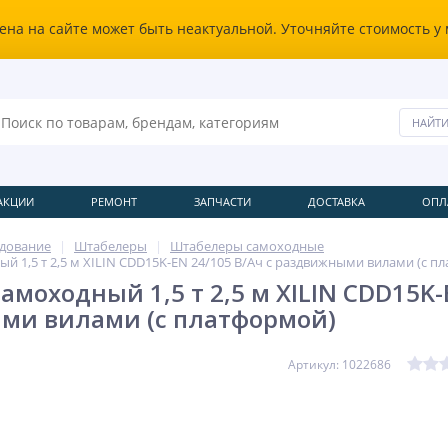
ена на сайте может быть неактуальной. Уточняйте стоимость у
АКЦИИ
РЕМОНТ
ЗАПЧАСТИ
ДОСТАВКА
ОПЛ
удование
Штабелеры
Штабелеры самоходные
й 1,5 т 2,5 м XILIN CDD15K-EN 24/105 В/Ач с раздвижными вилами (с п
моходный 1,5 т 2,5 м XILIN CDD15K-E
ми вилами (с платформой)
Артикул: 1022686