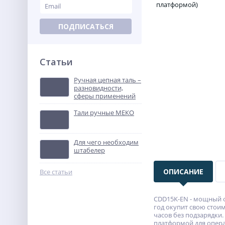
ПОДПИСАТЬСЯ
Статьи
Ручная цепная таль –
разновидности,
сферы применений
Тали ручные МЕКО
Для чего необходим
штабелер
ОПИСАНИЕ
Все статьи
CDD15K-EN - мощный ф
год окупит свою стои
часов без подзарядки
платформой для опера