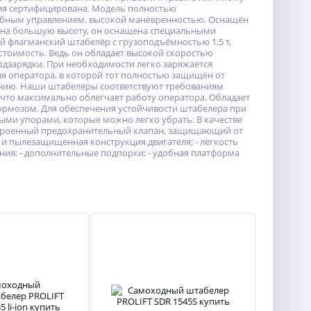
ия сертифицирована. Модель полностью
добным управлением, высокой манёвренностью. Оснащён
 на большую высоту, он оснащена специальными
флагманский штабелёр с грузоподъёмностью 1,5 т,
 стоимость. Ведь он обладает высокой скоростью
одзарядки. При необходимости легко заряжается
 оператора, в которой тот полностью защищён от
ению. Наши штабелёры соответствуют требованиям
что максимально облегчает работу оператора. Обладает
рмозом. Для обеспечения устойчивости штабелера при
ми упорами, которые можно легко убрать. В качестве
встроенный предохранительный клапан, защищающий от
 и пылезащищенная конструкция двигателя; - лёгкость
ния; - дополнительные подпорки; - удобная платформа