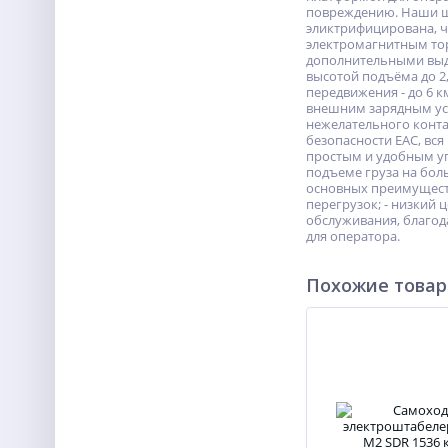
повреждению. Наши шт
эликтрифицирована, ч
электромагнитным тор
дополнительными выдв
высотой подъёма до 2,
передвижения - до 6 
внешним зарядным уст
нежелательного конта
безопасности ЕАС, вс
простым и удобным у
подъеме груза на бо
основных преимуществ
перегрузок; - низкий 
обслуживания, благод
для оператора.
Похожие това