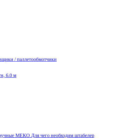
вщики / паллетообмотчики
 ручные МЕКО
Для чего необходим штабелер