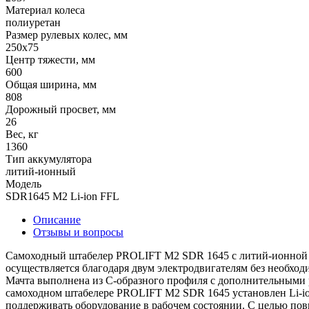
Материал колеса
полиуретан
Размер рулевых колес, мм
250x75
Центр тяжести, мм
600
Общая ширина, мм
808
Дорожный просвет, мм
26
Вес, кг
1360
Тип аккумулятора
литий-ионный
Модель
SDR1645 M2 Li-ion FFL
Описание
Отзывы и вопросы
Самоходный штабелер PROLIFT M2 SDR 1645 с литий-ионной АК
осуществляется благодаря двум электродвигателям без необход
Мачта выполнена из С-образного профиля с дополнительными р
самоходном штабелере PROLIFT M2 SDR 1645 установлен Li-ion
поддерживать оборудование в рабочем состоянии. С целью пов