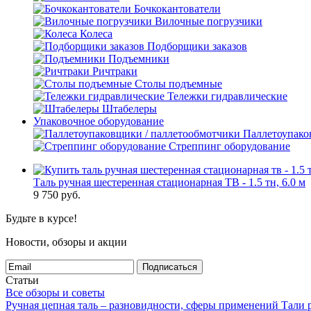
Бочкокантователи
Вилочные погрузчики
Колеса
Подборщики заказов
Подъемники
Ричтраки
Столы подъемные
Тележки гидравлические
Штабелеры
Упаковочное оборудование
Паллетоупако
Стреппинг оборудование
Таль ручная шестеренная стационарная ТВ - 1.5 тн, 6.0 м
9 750
руб.
Будьте в курсе!
Новости, обзоры и акции
Подписаться
Статьи
Все обзоры и советы
Ручная цепная таль – разновидности, сферы применений
Тали