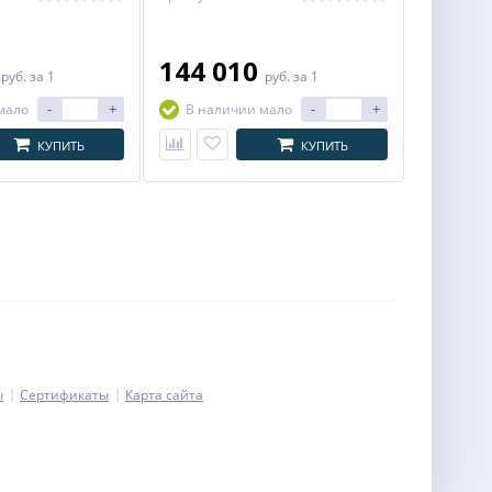
6
144 010
руб.
за 1
руб.
за 1
-
+
-
+
мало
В наличии мало
КУПИТЬ
КУПИТЬ
ы
Сертификаты
Карта сайта