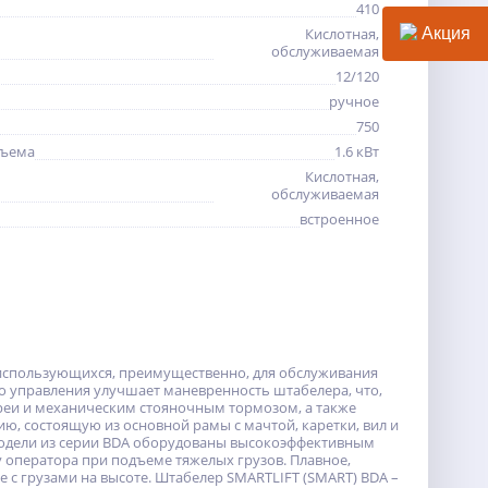
410
Кислотная,
Акция
обслуживаемая
12/120
ручное
750
дъема
1.6 кВт
Кислотная,
обслуживаемая
встроенное
использующихся, преимущественно, для обслуживания
го управления улучшает маневренность штабелера, что,
реи и механическим стояночным тормозом, а также
, состоящую из основной рамы с мачтой, каретки, вил и
 модели из серии BDA оборудованы высокоэффективным
 оператора при подъеме тяжелых грузов. Плавное,
 с грузами на высоте. Штабелер SMARTLIFT (SMART) BDA –