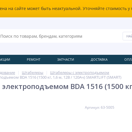
ена на сайте может быть неактуальной. Уточняйте стоимость у
АКЦИИ
РЕМОНТ
ЗАПЧАСТИ
ДОСТАВКА
ОПЛ
удование
Штабелеры
Штабелеры с электроподъемом
одъемом BDA 1516 (1500 кг, 1,6 м, 12В / 120Ач) SMARTLIFT (SMART)
электроподъемом BDA 1516 (1500 кг, 
Артикул: 63-5005