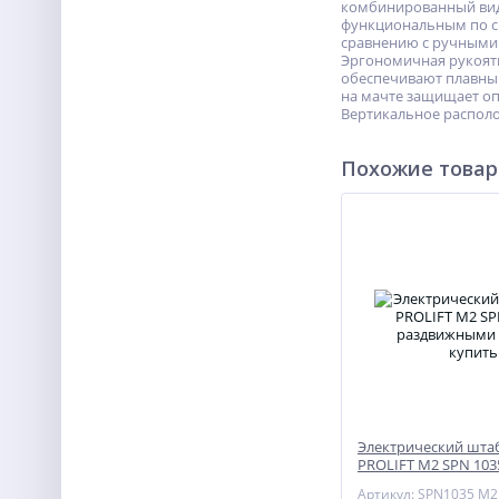
комбинированный вид 
функциональным по ср
сравнению с ручными 
Эргономичная рукоятк
обеспечивают плавный
на мачте защищает оп
Вертикальное располо
Похожие това
Электрический шта
PROLIFT M2 SPN 103
раздвижными вила
Артикул: SPN1035 M2