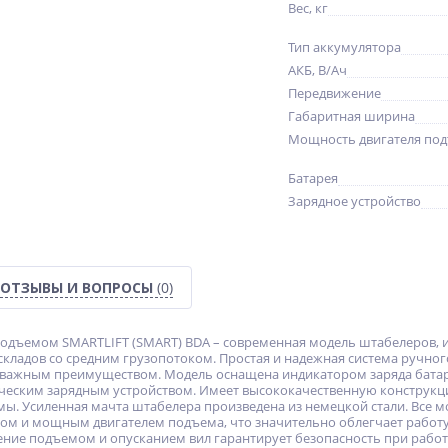
Вес, кг
Тип аккумулятора
АКБ, В/Ач
Передвижение
Габаритная ширина
Мощность двигателя по
Батарея
Зарядное устройство
ОТЗЫВЫ И ВОПРОСЫ
(0)
одъемом SMARTLIFT (SMART) BDA – современная модель штабелеров, 
складов со средним грузопотоком. Простая и надежная система ручно
я важным преимуществом. Модель оснащена индикатором заряда бата
еским зарядным устройством. Имеет высококачественную конструкцию
мы. Усиленная мачта штабелера произведена из немецкой стали. Все
ом и мощным двигателем подъема, что значительно облегчает работу
ние подъемом и опусканием вил гарантирует безопасность при работе