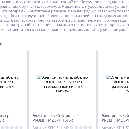
малой складской техники, сочетающий в себе ручное передвижение и 
авнению с ручным штабелером. Надежность и удобство эксплуатации:
штабелерами, Компактные размеры и малый радиус разворота позвол
а удобна в эксплуатации, Колеса и ролики из нейлона выдерживают бо
 ход. Безопасность: Кнопка аварийного отключения на корпусе защити
ератора при работе, Специальная надежная конструкция опорных ко
жение двигателя и съемная задняя панель делают обслуживание удоб
ры
белер
Электрический штабелер
Электрический
5 с
PROLIFT M2 SPN 1516 с
PROLIFT M2 SPN
ми
раздвижными вилами
раздвижными 
Артикул: SPN1516 M2
Артикул: SPN15