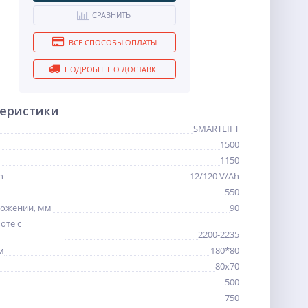
СРАВНИТЬ
ВСЕ СПОСОБЫ ОПЛАТЫ
ПОДРОБНЕЕ О ДОСТАВКЕ
теристики
SMARTLIFT
1500
1150
h
12/120 V/Ah
550
ложении, мм
90
оте с
2200-2235
м
180*80
80х70
500
750