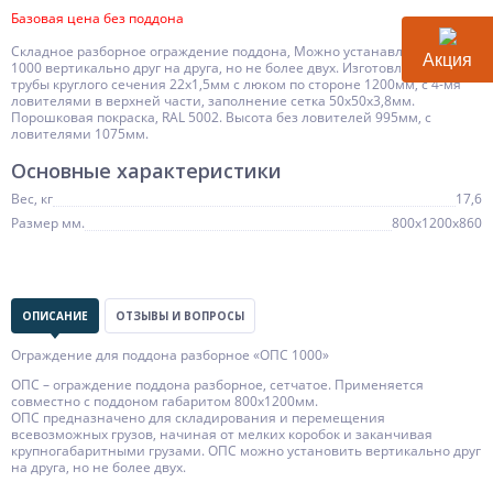
Базовая цена без поддона
Складное разборное ограждение поддона, Можно устанавливать ОПС
Акция
1000 вертикально друг на друга, но не более двух. Изготовленное из
трубы круглого сечения 22х1,5мм с люком по стороне 1200мм, с 4-мя
ловителями в верхней части, заполнение сетка 50х50х3,8мм.
Порошковая покраска, RAL 5002. Высота без ловителей 995мм, с
ловителями 1075мм.
Основные характеристики
Вес, кг
17,6
Размер мм.
800х1200х860
ОПИСАНИЕ
ОТЗЫВЫ И ВОПРОСЫ
Ограждение для поддона разборное «ОПС 1000»
ОПС – ограждение поддона разборное, сетчатое. Применяется
совместно с поддоном габаритом 800х1200мм.
ОПС предназначено для складирования и перемещения
всевозможных грузов, начиная от мелких коробок и заканчивая
крупногабаритными грузами. ОПС можно установить вертикально друг
на друга, но не более двух.