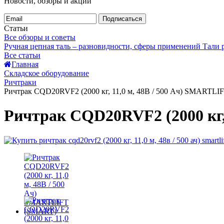
Новости, обзоры и акции
Подписаться
Статьи
Все обзоры и советы
Ручная цепная таль – разновидности, сферы применений
Тали
Все статьи
Главная
Складское оборудование
Ричтраки
Ричтрак CQD20RVF2 (2000 кг, 11,0 м, 48В / 500 Ач) SMARTL
Ричтрак CQD20RVF2 (2000 кг,