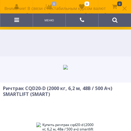
0
0
0
Внимание! В связи с нестабильным курсом валют
цена на сайте может быть неактуальной. Уточняйте
стоимость у менеджера.
МЕНЮ
Ричтрак CQD20-D (2000 кг, 6,2 м, 48В / 500 Ач)
SMARTLIFT (SMART)